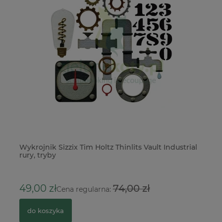
Wykrojnik Sizzix Tim Holtz Thinlits Vault Industrial
Ol
rury, tryby
ml
1
49,00 zł
74,00 zł
Cena regularna:
do koszyka