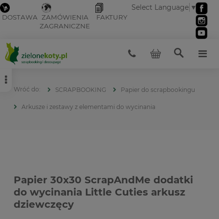
Select Language
▼
DOSTAWA
ZAMÓWIENIA
FAKTURY
ZAGRANICZNE
SCRAPBOOKING
Papier do scrapbookingu
Arkusze i zestawy z elementami do wycinania
Papier 30x30 ScrapAndMe dodatki
do wycinania Little Cuties arkusz
dziewczęcy