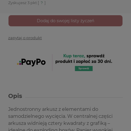
Zyskujesz
3
pkt [
?
]
Dodaj do swojej listy życzeń
zapytaj o produkt
Opis
Jednostronny arkusz z elementami do
samodzielnego wycięcia. W centralnej części
arkusza widnieją cztery kwadraty z grafiką –
idealne do exploding boxów. Papier wysokiej