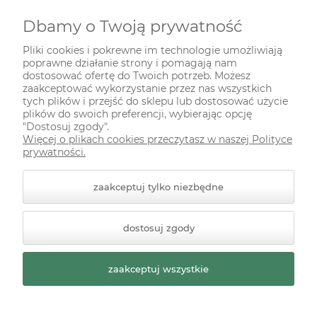
Dbamy o Twoją prywatność
INFORMACJE
Pliki cookies i pokrewne im technologie umożliwiają
poprawne działanie strony i pomagają nam
ODWIEDŹ NAS NA
dostosować ofertę do Twoich potrzeb. Możesz
zaakceptować wykorzystanie przez nas wszystkich
tych plików i przejść do sklepu lub dostosować użycie
plików do swoich preferencji, wybierając opcję
"Dostosuj zgody".
Więcej o plikach cookies przeczytasz w naszej Polityce
prywatności.
zaakceptuj tylko niezbędne
© 2026 zielonekoty.pl. Wszelkie prawa zastrzeżone.
dostosuj zgody
Styl graficzny ShopGadget.pl
Sklep internetowy Shoper
Premium
zaakceptuj wszystkie