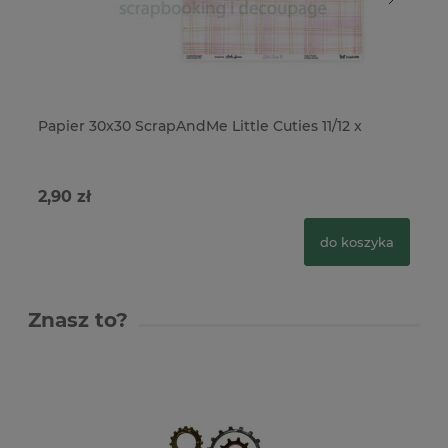
Papier 30x30 ScrapAndMe Little Cuties 11/12 x
Pa
Li
2,90 zł
3,
do koszyka
Znasz to?