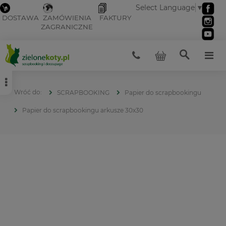
Select Language
▼
DOSTAWA
ZAMÓWIENIA
FAKTURY
ZAGRANICZNE
SCRAPBOOKING
Papier do scrapbookingu
Papier do scrapbookingu arkusze 30x30