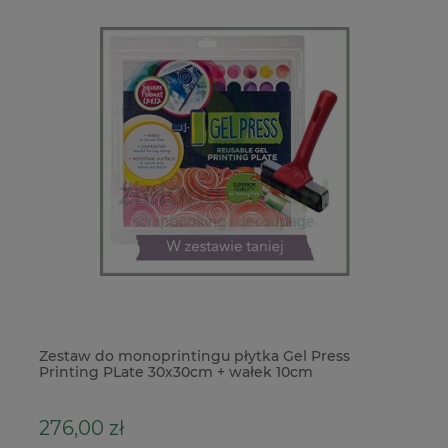
ce
Zestaw do monoprintingu płytka Gel Press
Fo
Printing PLate 30x30cm + wałek 10cm
276,00 zł
5