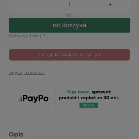
-
+
szt.
do koszyka
Zyskujesz
3
pkt [
?
]
Dodaj do swojej listy życzeń
zapytaj o produkt
Opis