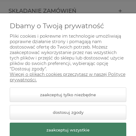
SKŁADANIE ZAMÓWIEŃ
Dbamy o Twoją prywatność
INFORMACJE
Pliki cookies i pokrewne im technologie umożliwiają
poprawne działanie strony i pomagają nam
ODWIEDŹ NAS NA
dostosować ofertę do Twoich potrzeb. Możesz
zaakceptować wykorzystanie przez nas wszystkich
tych plików i przejść do sklepu lub dostosować użycie
plików do swoich preferencji, wybierając opcję
"Dostosuj zgody".
Więcej o plikach cookies przeczytasz w naszej Polityce
prywatności.
zaakceptuj tylko niezbędne
© 2026 zielonekoty.pl. Wszelkie prawa zastrzeżone.
dostosuj zgody
Styl graficzny ShopGadget.pl
Sklep internetowy Shoper
Premium
zaakceptuj wszystkie