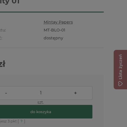
ity 01
Mintay Papers
tu:
MT-BLO-01
ć:
dostępny
Lista życzeń
zł
-
+
szt.
do koszyka
jesz
3
pkt [
?
]