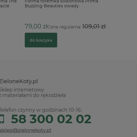
ima The
Forma foremka silikonowa Prima
Dodatki 
ęcie
Buzzing Beauties owady
Laser Cut
39,00 z
79,00 zł
109,01 zł
Cena regularna:
do kosz
do koszyka
ZieloneKoty.pl
Sklep internetowy
z materiałami do rękodzieła
Telefon czynny w godzinach 10-16:
58 300 02 02