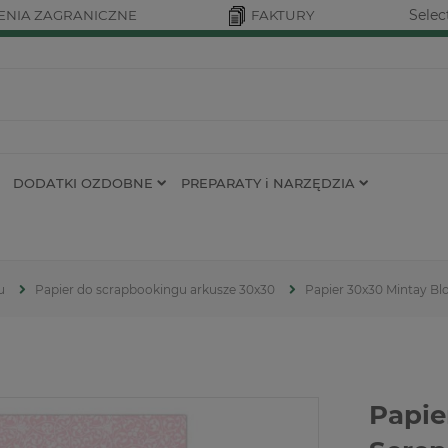
Selec
NIA ZAGRANICZNE
FAKTURY
DODATKI OZDOBNE
PREPARATY i NARZĘDZIA
u
Papier do scrapbookingu arkusze 30x30
Papier 30x30 Mintay Bl
Papie