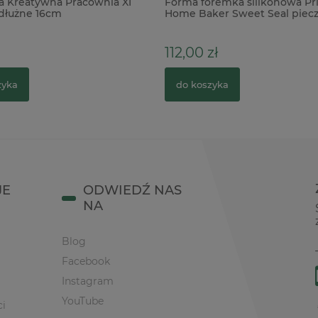
 Kreatywna Pracownia XI
Forma foremka silikonowa Pr
dłużne 16cm
Home Baker Sweet Seal piecz
słodycze kuchnia
112,00 zł
zyka
do koszyka
JE
ODWIEDŹ NAS
NA
Blog
Facebook
Instagram
YouTube
ci