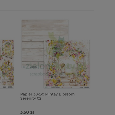
Papier 30x30 Mintay Blossom
Papier 30
Serenity 02
Serenity 
3,50 zł
3,50 zł