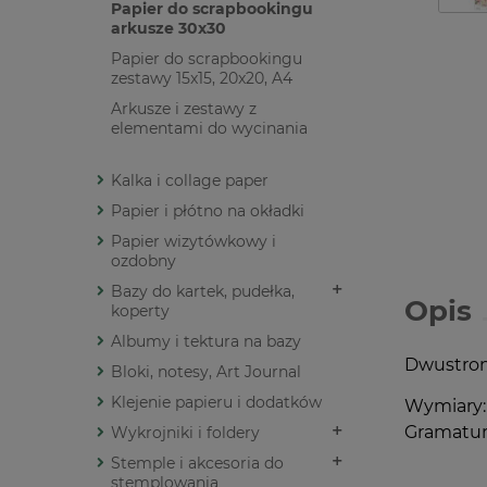
Papier do scrapbookingu
arkusze 30x30
Papier do scrapbookingu
zestawy 15x15, 20x20, A4
Arkusze i zestawy z
elementami do wycinania
Kalka i collage paper
Papier i płótno na okładki
Papier wizytówkowy i
ozdobny
Bazy do kartek, pudełka,
Opis
koperty
Albumy i tektura na bazy
Dwustron
Bloki, notesy, Art Journal
Klejenie papieru i dodatków
Wymiary: 
Gramatur
Wykrojniki i foldery
Stemple i akcesoria do
stemplowania