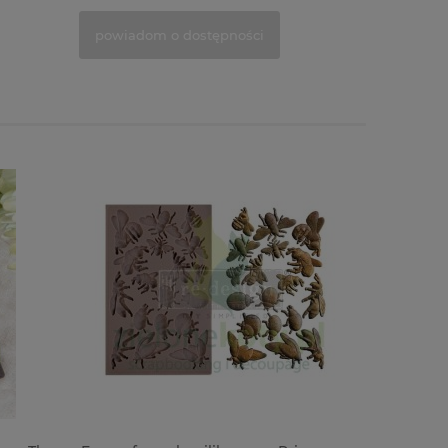
powiadom o dostępności
do kosz