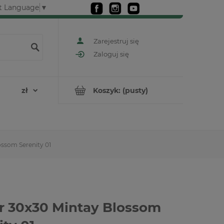
t Language
▼
Zarejestruj się
Zaloguj się
Koszyk:
(pusty)
ossom Serenity 01
r 30x30 Mintay Blossom