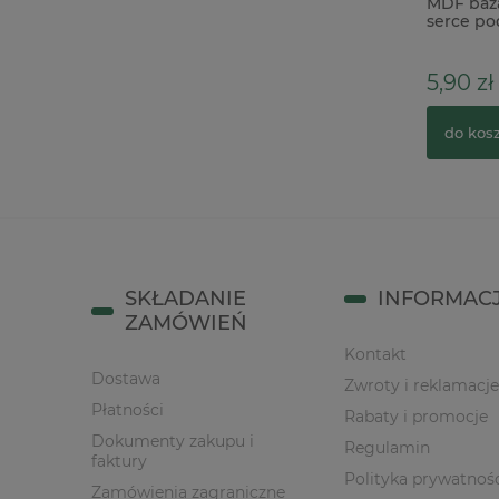
Wycinanka Kreatywna Pracownia
MDF baza
Klieliszki
serce po
3,50 zł
5,90 zł
do koszyka
do kos
SKŁADANIE
INFORMAC
ZAMÓWIEŃ
Kontakt
Dostawa
Zwroty i reklamacje
Płatności
Rabaty i promocje
Dokumenty zakupu i
Regulamin
faktury
Polityka prywatnoś
Zamówienia zagraniczne