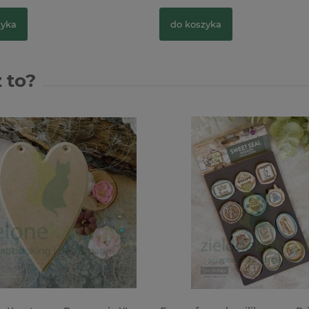
zyka
do koszyka
 to?