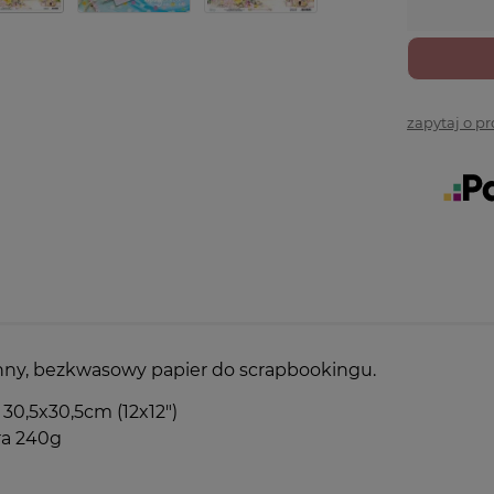
zapytaj o p
ny, bezkwasowy papier do scrapbookingu.
30,5x30,5cm (12x12")
a 240g