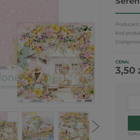
Seren
Producent:
Kod produk
Dostępnoś
CENA:
3,50 
Zysku