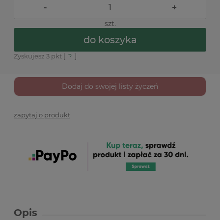
-
+
szt.
do koszyka
Zyskujesz
3
pkt [
?
]
Dodaj do swojej listy życzeń
zapytaj o produkt
Opis