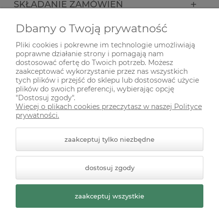
SKŁADANIE ZAMÓWIEŃ
Dbamy o Twoją prywatność
INFORMACJE
Pliki cookies i pokrewne im technologie umożliwiają
poprawne działanie strony i pomagają nam
ODWIEDŹ NAS NA
dostosować ofertę do Twoich potrzeb. Możesz
zaakceptować wykorzystanie przez nas wszystkich
tych plików i przejść do sklepu lub dostosować użycie
plików do swoich preferencji, wybierając opcję
"Dostosuj zgody".
Więcej o plikach cookies przeczytasz w naszej Polityce
prywatności.
zaakceptuj tylko niezbędne
© 2026 zielonekoty.pl. Wszelkie prawa zastrzeżone.
dostosuj zgody
Styl graficzny ShopGadget.pl
Sklep internetowy Shoper
Premium
zaakceptuj wszystkie