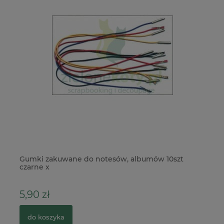
Gumki zakuwane do notesów, albumów 10szt
Fo
czarne x
5,90 zł
1
do koszyka