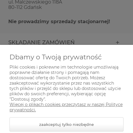
ul. Malczewskiego 118A
80-112 Gdańsk
Nie prowadzimy sprzedaży stacjonarnej!
SKŁADANIE ZAMÓWIEŃ
Dbamy o Twoją prywatność
INFORMACJE
Pliki cookies i pokrewne im technologie umożliwiają
poprawne działanie strony i pomagają nam
ODWIEDŹ NAS NA
dostosować ofertę do Twoich potrzeb. Możesz
zaakceptować wykorzystanie przez nas wszystkich
tych plików i przejść do sklepu lub dostosować użycie
plików do swoich preferencji, wybierając opcję
"Dostosuj zgody".
Więcej o plikach cookies przeczytasz w naszej Polityce
prywatności.
zaakceptuj tylko niezbędne