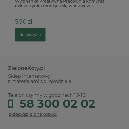
Wycinanka Kreatywna Pracownia komunia
Fo
dziewczynka modląca się warstwowa
Vi
5,90 zł
6
do koszyka
ZieloneKoty.pl
Sklep internetowy
z materiałami do rękodzieła
Telefon czynny w godzinach 10-16:
58 300 02 02