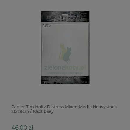
Papier Tim Holtz Distress Mixed Media Heavystock
Do
21x29cm / 10szt biały
St
46,00 zł