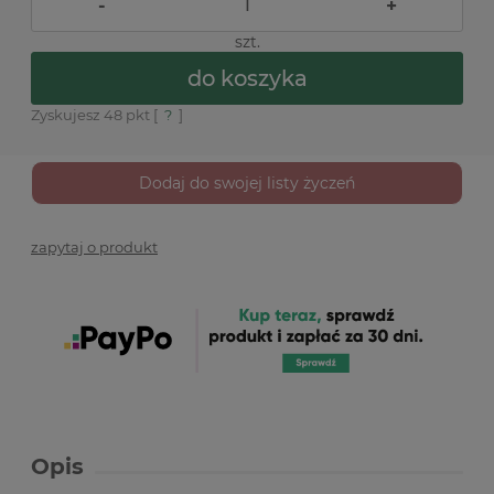
-
+
szt.
do koszyka
Zyskujesz
48
pkt [
?
]
Dodaj do swojej listy życzeń
zapytaj o produkt
Opis