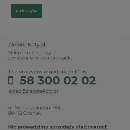
2
do koszyka
ZieloneKoty.pl
Sklep internetowy
z materiałami do rękodzieła
Telefon czynny w godzinach 10-16:
58 300 02 02
ul. Malczewskiego 118A
80-112 Gdańsk
Nie prowadzimy sprzedaży stacjonarnej!