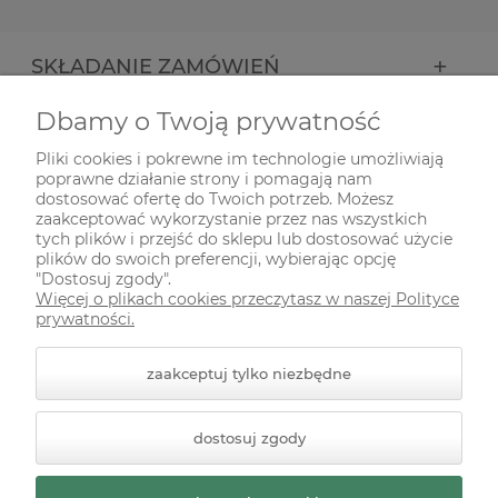
SKŁADANIE ZAMÓWIEŃ
Dbamy o Twoją prywatność
INFORMACJE
Pliki cookies i pokrewne im technologie umożliwiają
poprawne działanie strony i pomagają nam
ODWIEDŹ NAS NA
dostosować ofertę do Twoich potrzeb. Możesz
zaakceptować wykorzystanie przez nas wszystkich
tych plików i przejść do sklepu lub dostosować użycie
plików do swoich preferencji, wybierając opcję
"Dostosuj zgody".
Więcej o plikach cookies przeczytasz w naszej Polityce
prywatności.
zaakceptuj tylko niezbędne
© 2026 zielonekoty.pl. Wszelkie prawa zastrzeżone.
dostosuj zgody
Styl graficzny ShopGadget.pl
Sklep internetowy Shoper
Premium