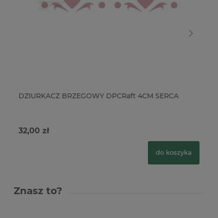
DZIURKACZ BRZEGOWY DPCRaft 4CM SERCA
Dz
6,
32,00 zł
74
do koszyka
Znasz to?