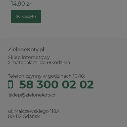
14,90 zł
2
do koszyka
ZieloneKoty.pl
Sklep internetowy
z materiałami do rękodzieła
Telefon czynny w godzinach 10-16:
58 300 02 02
ul. Malczewskiego 118A
80-112 Gdańsk