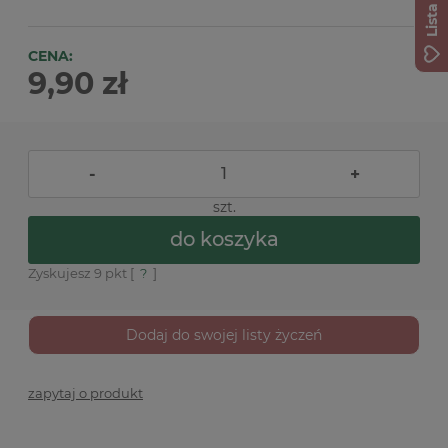
CENA:
9,90 zł
-
+
szt.
do koszyka
Zyskujesz
9
pkt [
?
]
Dodaj do swojej listy życzeń
zapytaj o produkt