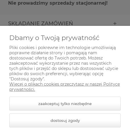
Nie prowadzimy sprzedaży stacjonarnej!
SKŁADANIE ZAMÓWIEŃ
Dbamy o Twoją prywatność
INFORMACJE
Pliki cookies i pokrewne im technologie umożliwiają
poprawne działanie strony i pomagają nam
ODWIEDŹ NAS NA
dostosować ofertę do Twoich potrzeb. Możesz
zaakceptować wykorzystanie przez nas wszystkich
tych plików i przejść do sklepu lub dostosować użycie
plików do swoich preferencji, wybierając opcję
"Dostosuj zgody".
Więcej o plikach cookies przeczytasz w naszej Polityce
prywatności.
zaakceptuj tylko niezbędne
© 2026 zielonekoty.pl. Wszelkie prawa zastrzeżone.
dostosuj zgody
Styl graficzny ShopGadget.pl
Sklep internetowy Shoper
Premium