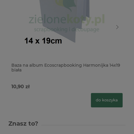
Baza na album Ecoscrapbooking Harmonijka 14x19
Ba
biała
w 
10,90 zł
12
do koszyka
Znasz to?