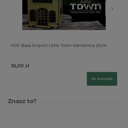
HDF Baza SnipArt Little Town Kamienica 25cm
HD
36,00 zł
33
do koszyka
Znasz to?