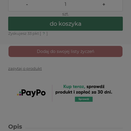
-
+
szt.
do koszyka
Zyskujesz
33
pkt [
?
]
Dodaj do swojej listy życzeń
zapytaj o produkt
Opis