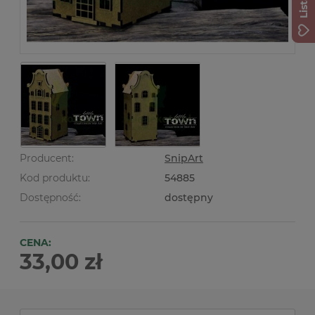
Producent:
SnipArt
Kod produktu:
54885
Dostępność:
dostępny
CENA:
33,00 zł