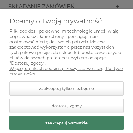
SKŁADANIE ZAMÓWIEŃ
Dbamy o Twoją prywatność
INFORMACJE
Pliki cookies i pokrewne im technologie umożliwiają
poprawne działanie strony i pomagają nam
ODWIEDŹ NAS NA
dostosować ofertę do Twoich potrzeb. Możesz
zaakceptować wykorzystanie przez nas wszystkich
tych plików i przejść do sklepu lub dostosować użycie
plików do swoich preferencji, wybierając opcję
"Dostosuj zgody".
Więcej o plikach cookies przeczytasz w naszej Polityce
prywatności.
zaakceptuj tylko niezbędne
© 2026 zielonekoty.pl. Wszelkie prawa zastrzeżone.
dostosuj zgody
Styl graficzny ShopGadget.pl
Sklep internetowy Shoper
Premium
zaakceptuj wszystkie