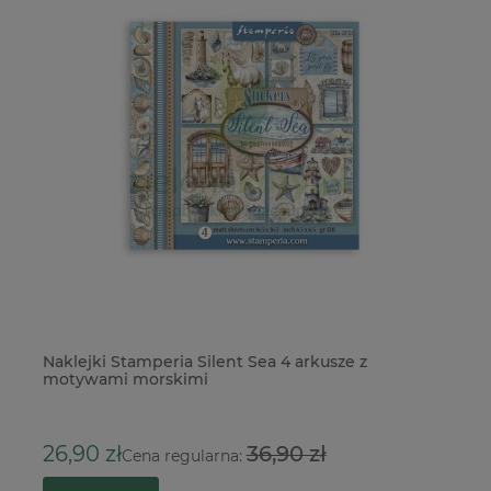
Naklejki Stamperia Silent Sea 4 arkusze z
Ba
motywami morskimi
Ch
26,90 zł
36,90 zł
1
Cena regularna: