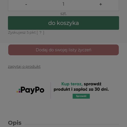
-
+
szt.
do koszyka
Zyskujesz
5
pkt [
?
]
Dodaj do swojej listy życzeń
zapytaj o produkt
Opis