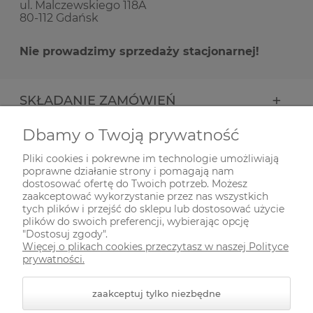
ul. Malczewskiego 118A
80-112 Gdańsk
Nie prowadzimy sprzedaży stacjonarnej!
SKŁADANIE ZAMÓWIEŃ
Dbamy o Twoją prywatność
INFORMACJE
Pliki cookies i pokrewne im technologie umożliwiają
poprawne działanie strony i pomagają nam
ODWIEDŹ NAS NA
dostosować ofertę do Twoich potrzeb. Możesz
zaakceptować wykorzystanie przez nas wszystkich
tych plików i przejść do sklepu lub dostosować użycie
plików do swoich preferencji, wybierając opcję
"Dostosuj zgody".
Więcej o plikach cookies przeczytasz w naszej Polityce
prywatności.
zaakceptuj tylko niezbędne