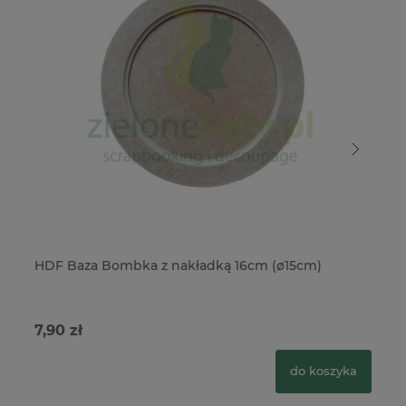
HDF Baza Bombka z nakładką 16cm (ø15cm)
HD
7,90 zł
2,
do koszyka