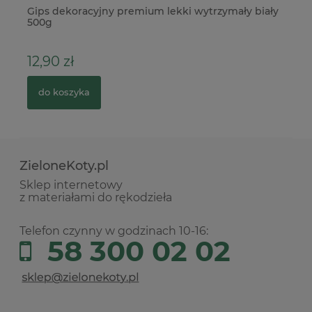
Gips dekoracyjny premium lekki wytrzymały biały
Ta
500g
m
12,90 zł
1
do koszyka
ZieloneKoty.pl
Sklep internetowy
z materiałami do rękodzieła
Telefon czynny w godzinach 10-16:
58 300 02 02