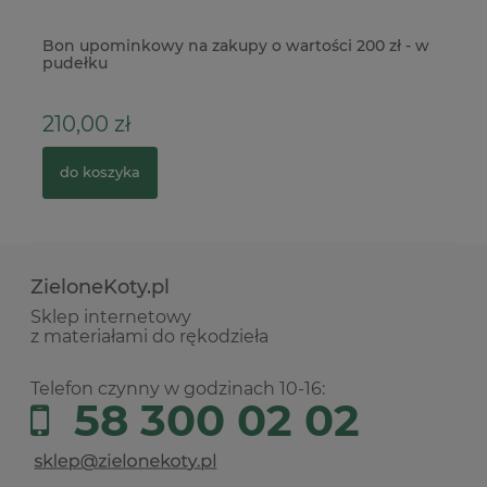
no
Bon upominkowy na zakupy o wartości 200 zł - w
Wy
pudełku
IH
210,00 zł
1
do koszyka
ZieloneKoty.pl
Sklep internetowy
z materiałami do rękodzieła
Telefon czynny w godzinach 10-16:
58 300 02 02