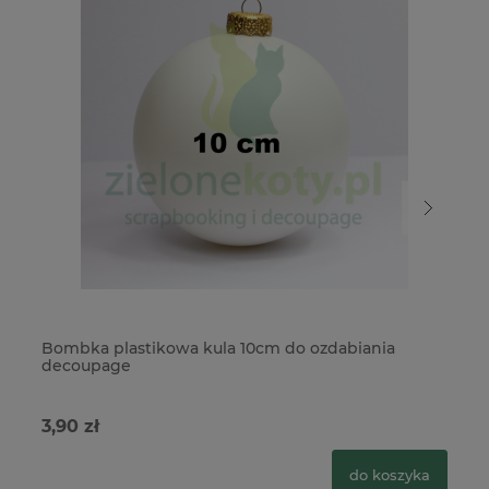
Bombka plastikowa kula 10cm do ozdabiania
Bo
decoupage
d
3,90 zł
6,
do koszyka