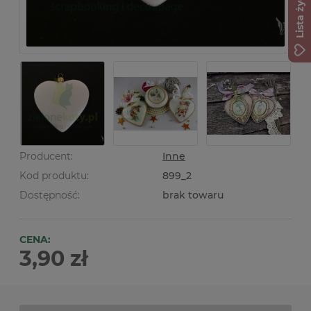
Lista życzeń
Producent:
Inne
Kod produktu:
899_2
Dostępność:
brak towaru
CENA:
3,90 zł