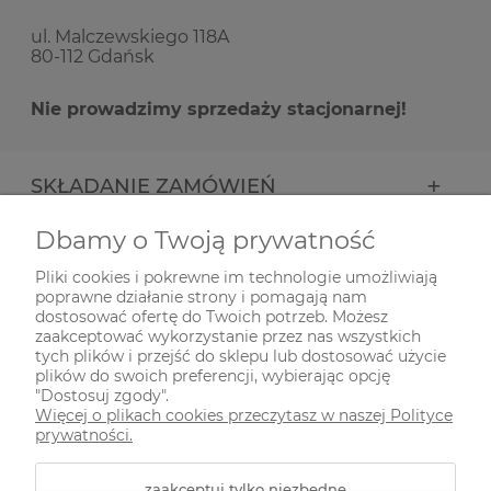
ul. Malczewskiego 118A
80-112 Gdańsk
Nie prowadzimy sprzedaży stacjonarnej!
SKŁADANIE ZAMÓWIEŃ
Dbamy o Twoją prywatność
INFORMACJE
Pliki cookies i pokrewne im technologie umożliwiają
poprawne działanie strony i pomagają nam
ODWIEDŹ NAS NA
dostosować ofertę do Twoich potrzeb. Możesz
zaakceptować wykorzystanie przez nas wszystkich
tych plików i przejść do sklepu lub dostosować użycie
plików do swoich preferencji, wybierając opcję
"Dostosuj zgody".
Więcej o plikach cookies przeczytasz w naszej Polityce
prywatności.
zaakceptuj tylko niezbędne