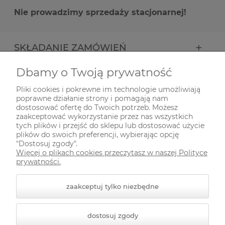
Nie prowadzimy sprzedaży stacjonarnej!
SKŁADANIE ZAMÓWIEŃ
Dbamy o Twoją prywatność
INFORMACJE
Pliki cookies i pokrewne im technologie umożliwiają
poprawne działanie strony i pomagają nam
ODWIEDŹ NAS NA
dostosować ofertę do Twoich potrzeb. Możesz
zaakceptować wykorzystanie przez nas wszystkich
tych plików i przejść do sklepu lub dostosować użycie
plików do swoich preferencji, wybierając opcję
"Dostosuj zgody".
Więcej o plikach cookies przeczytasz w naszej Polityce
prywatności.
zaakceptuj tylko niezbędne
© 2026 zielonekoty.pl. Wszelkie prawa zastrzeżone.
dostosuj zgody
Styl graficzny ShopGadget.pl
Sklep internetowy Shoper