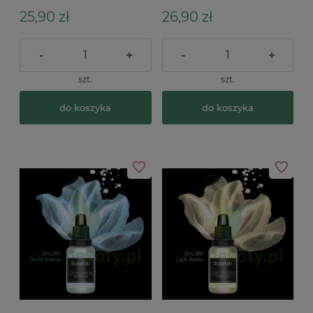
25,90 zł
26,90 zł
-
+
-
+
szt.
szt.
do koszyka
do koszyka