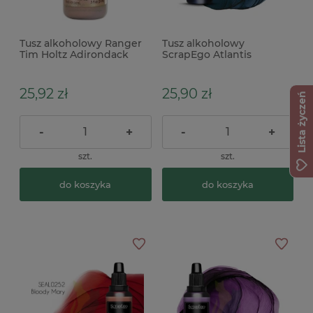
Tusz alkoholowy Ranger
Tusz alkoholowy
Tim Holtz Adirondack
ScrapEgo Atlantis
Mixative Rose Gold
niebieski granatowy
miksatywa metaliczna
25,92 zł
25,90 zł
Lista życzeń
-
+
-
+
szt.
szt.
do koszyka
do koszyka