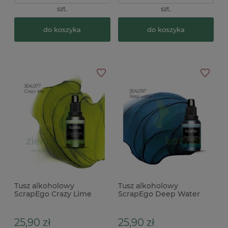
szt.
szt.
do koszyka
do koszyka
Tusz alkoholowy
Tusz alkoholowy
ScrapEgo Crazy Lime
ScrapEgo Deep Water
zielony
niebieski granatowy
25,90 zł
25,90 zł