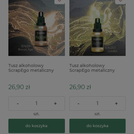
Tusz alkoholowy
Tusz alkoholowy
ScrapEgo metaliczny
ScrapEgo metaliczny
Bronze Age brąz
Goldfish złoty
26,90 zł
26,90 zł
-
+
-
+
szt.
szt.
do koszyka
do koszyka