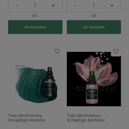
-
+
-
+
szt.
szt.
do koszyka
do koszyka
Tusz alkoholowy
Tusz alkoholowy
ScrapEgo Murena
ScrapEgo perłowy
szmaragdowy zielony
Chameleon First Kiss