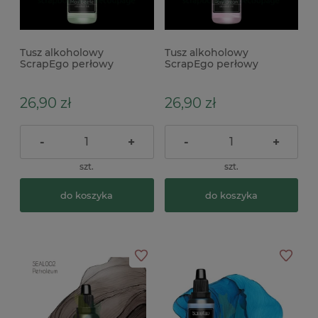
Tusz alkoholowy
Tusz alkoholowy
ScrapEgo perłowy
ScrapEgo perłowy
Chameleon May Beetle
Chameleon Rosy Dream
26,90 zł
26,90 zł
-
+
-
+
szt.
szt.
do koszyka
do koszyka