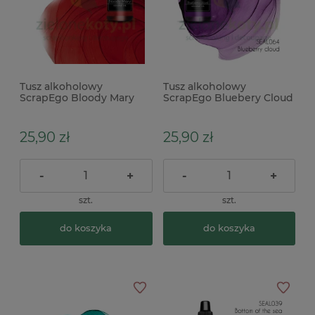
Tusz alkoholowy
Tusz alkoholowy
ScrapEgo Bloody Mary
ScrapEgo Bluebery Cloud
czerwony
fioletowy
25,90 zł
25,90 zł
-
+
-
+
szt.
szt.
do koszyka
do koszyka