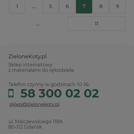
1
...
5
6
7
8
9
...
11
ZieloneKoty.pl
Sklep internetowy
z materiałami do rękodzieła
Telefon czynny w godzinach 10-16:
58 300 02 02
ul. Malczewskiego 118A
80-112 Gdańsk