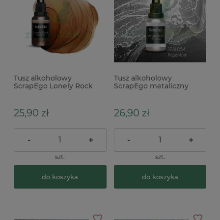
Tusz alkoholowy
Tusz alkoholowy
ScrapEgo Lonely Rock
ScrapEgo metaliczny
brązowy
Argentum srebrny
25,90 zł
26,90 zł
-
+
-
+
szt.
szt.
do koszyka
do koszyka