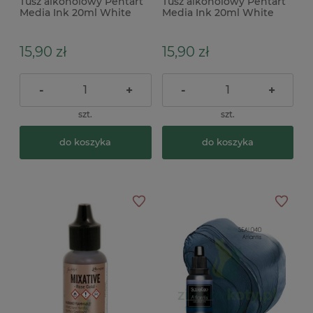
Tusz alkoholowy Pentart
Tusz alkoholowy Pentart
Media Ink 20ml White
Media Ink 20ml White
biały
coffee brązowy
15,90 zł
15,90 zł
-
+
-
+
szt.
szt.
do koszyka
do koszyka