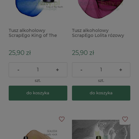
Tusz alkoholowy
Tusz alkoholowy
ScrapEgo King of The
ScrapEgo Lolita rózowy
North niebieski
fioletowy
granatowy
25,90 zł
25,90 zł
-
+
-
+
szt.
szt.
do koszyka
do koszyka