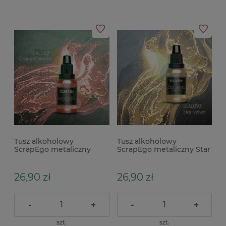
Tusz alkoholowy
Tusz alkoholowy
ScrapEgo metaliczny
ScrapEgo metaliczny Star
Grand Canyon miedziany
Velvet złoty
26,90 zł
26,90 zł
-
+
-
+
szt.
szt.