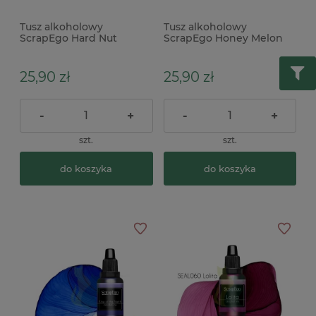
Tusz alkoholowy
Tusz alkoholowy
ScrapEgo Hard Nut
ScrapEgo Honey Melon
brązowy
żółty
25,90 zł
25,90 zł
-
+
-
+
szt.
szt.
do koszyka
do koszyka