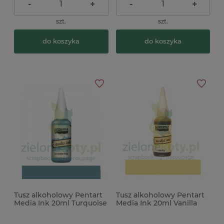
-
+
-
+
szt.
szt.
do koszyka
do koszyka
Tusz alkoholowy Pentart
Tusz alkoholowy Pentart
Media Ink 20ml Turquoise
Media Ink 20ml Vanilla
blue niebieski x
beżowy x