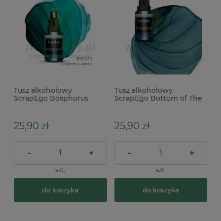
Tusz alkoholowy
Tusz alkoholowy
ScrapEgo Bosphorus
ScrapEgo Bottom of The
waves turkusowy zielony
Sea szmaragdowy zielony
25,90 zł
25,90 zł
-
+
-
+
szt.
szt.
do koszyka
do koszyka