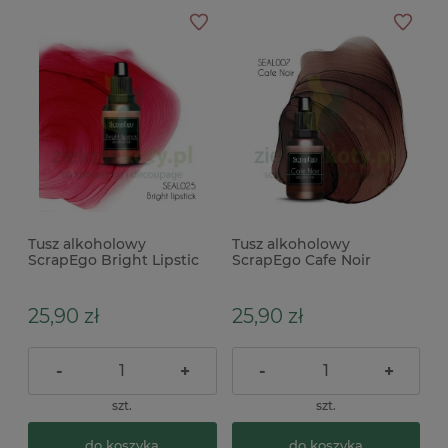
Tusz alkoholowy
Tusz alkoholowy
ScrapEgo Bright Lipstic
ScrapEgo Cafe Noir
czerwony
brązowy
25,90 zł
25,90 zł
-
+
-
+
szt.
szt.
do koszyka
do koszyka