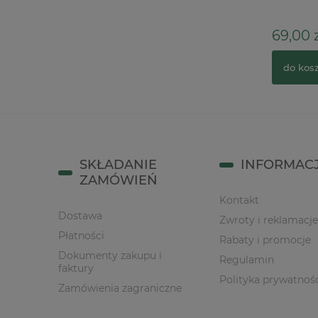
112,00 zł
69,00 z
do koszyka
do kos
SKŁADANIE
INFORMAC
ZAMÓWIEŃ
Kontakt
Dostawa
Zwroty i reklamacje
Płatności
Rabaty i promocje
Dokumenty zakupu i
Regulamin
faktury
Polityka prywatnoś
Zamówienia zagraniczne