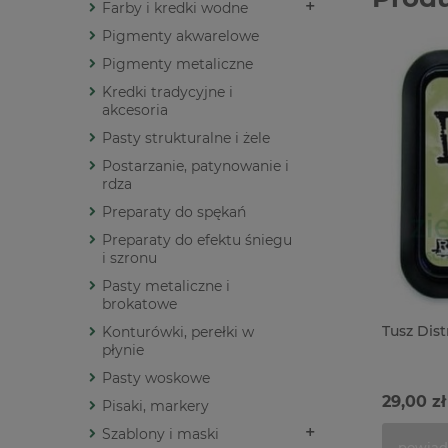
Farby i kredki wodne
Pigmenty akwarelowe
Pigmenty metaliczne
Kredki tradycyjne i
akcesoria
Pasty strukturalne i żele
Postarzanie, patynowanie i
rdza
Preparaty do spękań
Preparaty do efektu śniegu
i szronu
Pasty metaliczne i
brokatowe
Tusz Dist
Konturówki, perełki w
płynie
Pasty woskowe
29,00 zł
Pisaki, markery
Szablony i maski
powiad