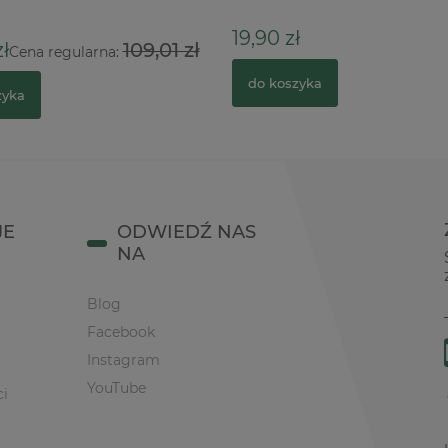
19,90 zł
ł
109,01 zł
Cena regularna:
do koszyka
zyka
JE
ODWIEDŹ NAS
NA
Blog
Facebook
Instagram
YouTube
ci