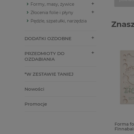
Formy, masy, żywice
Złocenia folie i płyny
Pędzle, szpatułki, narzędzia
Znasz
DODATKI OZDOBNE
PRZEDMIOTY DO
OZDABIANIA
*W ZESTAWIE TANIEJ
Nowości
Promocje
Forma foremka silikonowa Prima The
Forma fo
Home Baker Sweet Seal pieczęcie
Finnabai
słodycze kuchnia
kobiet r