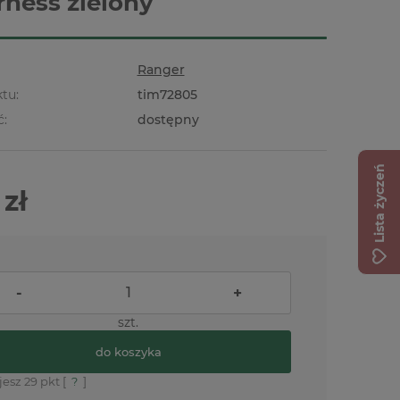
rness zielony
Ranger
tu:
tim72805
ć:
dostępny
Lista życzeń
 zł
-
+
szt.
do koszyka
jesz
29
pkt [
?
]