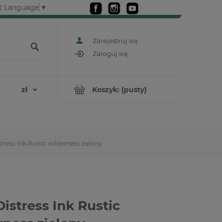
t Language
▼
Zarejestruj się
Zaloguj się
Koszyk:
(pusty)
stress Ink Rustic wilderness zielony
Distress Ink Rustic