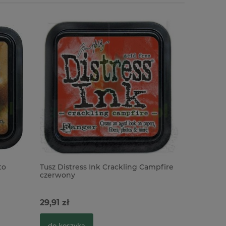
to
Tusz Distress Ink Crackling Campfire
Tusz Dist
czerwony
różowy
29,91 zł
29,91 zł
do koszyka
do kosz