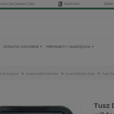
Selec
NIA ZAGRANICZNE
FAKTURY
DODATKI OZDOBNE
PREPARATY i NARZĘDZIA
ia do tuszów
tusze wodne distress
tusze distress duże
Tusz Di
Tusz 