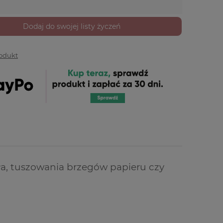
Dodaj do swojej listy życzeń
rodukt
tła, tuszowania brzegów papieru czy