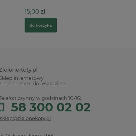
15,00 zł
3,90 zł
do koszyka
do kosz
ZieloneKoty.pl
Sklep internetowy
z materiałami do rękodzieła
Telefon czynny w godzinach 10-16:
58 300 02 02
ul. Malczewskiego 118A