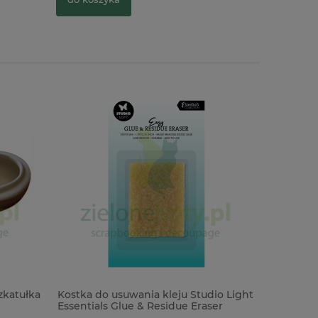
zkatułka
Kostka do usuwania kleju Studio Light
Wycinank
Essentials Glue & Residue Eraser
Komunia 
Święta