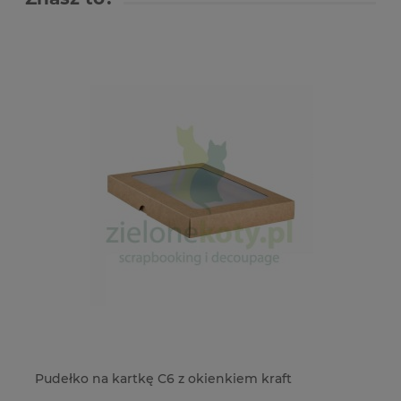
ki
Pudełko na kartkę C6 z okienkiem kraft
St
Pi