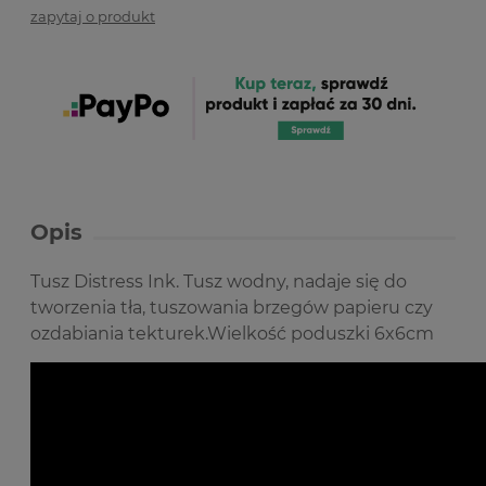
zapytaj o produkt
Opis
Tusz Distress Ink. Tusz wodny, nadaje się do
tworzenia tła, tuszowania brzegów papieru czy
ozdabiania tekturek.Wielkość poduszki 6x6cm