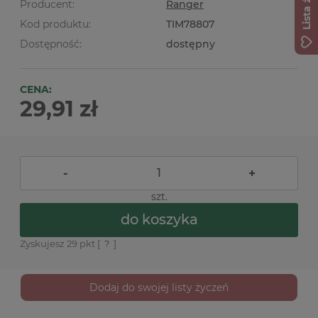
Producent:
Ranger
Kod produktu:
TIM78807
Dostępność:
dostępny
CENA:
29,91 zł
-
+
szt.
do koszyka
Zyskujesz
29
pkt [
?
]
Dodaj do swojej listy życzeń