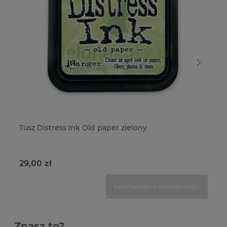
Tusz Distress Ink Old paper zielony
Tu
29,00 zł
29
powiadom o dostępności
Znasz to?