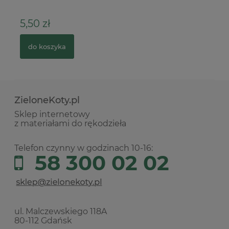
5,50 zł
1
do koszyka
ZieloneKoty.pl
Sklep internetowy
z materiałami do rękodzieła
Telefon czynny w godzinach 10-16:
58 300 02 02
ul. Malczewskiego 118A
80-112 Gdańsk