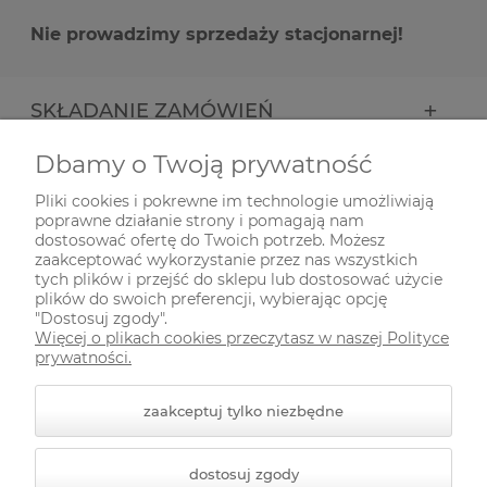
Nie prowadzimy sprzedaży stacjonarnej!
SKŁADANIE ZAMÓWIEŃ
Dbamy o Twoją prywatność
INFORMACJE
Pliki cookies i pokrewne im technologie umożliwiają
poprawne działanie strony i pomagają nam
ODWIEDŹ NAS NA
dostosować ofertę do Twoich potrzeb. Możesz
zaakceptować wykorzystanie przez nas wszystkich
tych plików i przejść do sklepu lub dostosować użycie
plików do swoich preferencji, wybierając opcję
"Dostosuj zgody".
Więcej o plikach cookies przeczytasz w naszej Polityce
prywatności.
zaakceptuj tylko niezbędne
© 2026 zielonekoty.pl. Wszelkie prawa zastrzeżone.
dostosuj zgody
Styl graficzny ShopGadget.pl
Sklep internetowy Shoper