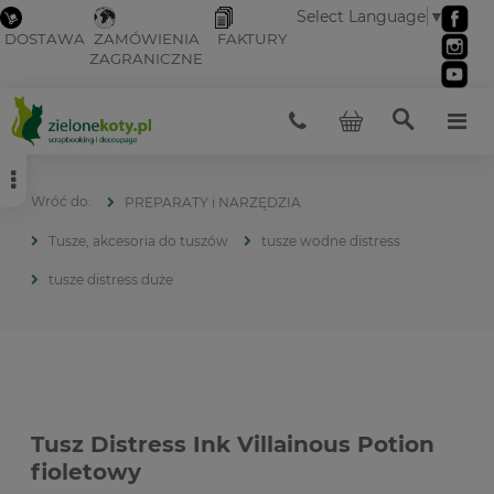
Select Language
▼
DOSTAWA
ZAMÓWIENIA
FAKTURY
ZAGRANICZNE
PREPARATY i NARZĘDZIA
Tusze, akcesoria do tuszów
tusze wodne distress
tusze distress duże
Tusz Distress Ink Villainous Potion
fioletowy