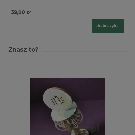
39,00 zł
69
do koszyka
Znasz to?