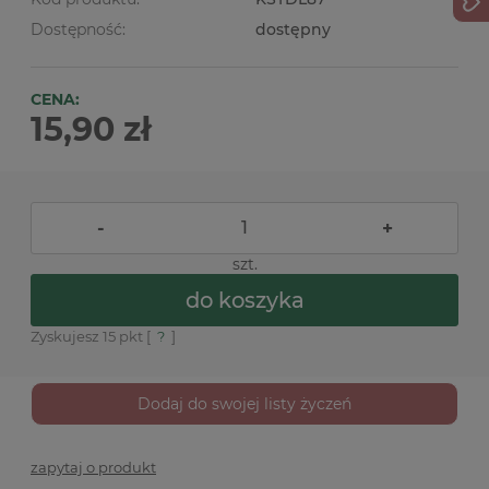
Dostępność:
dostępny
CENA:
15,90 zł
-
+
szt.
do koszyka
Zyskujesz
15
pkt [
?
]
Dodaj do swojej listy życzeń
zapytaj o produkt