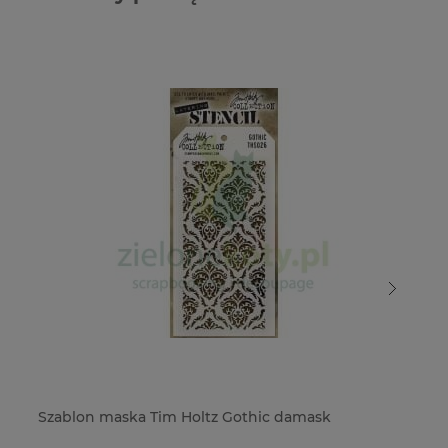
Szablon maska Tim Holtz Gothic damask
Sz
o