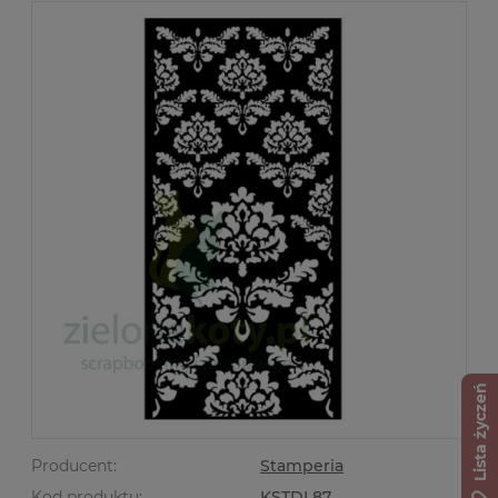
Lista życzeń
Producent:
Stamperia
Kod produktu:
KSTDL87