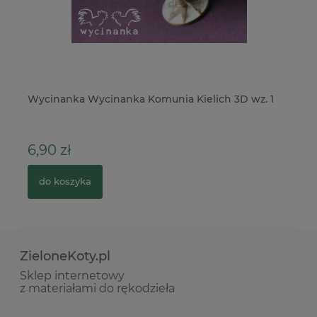
p
Wycinanka Wycinanka Komunia Kielich 3D wz. 1
Do
Wi
6,90 zł
3
do koszyka
ZieloneKoty.pl
Sklep internetowy
z materiałami do rękodzieła