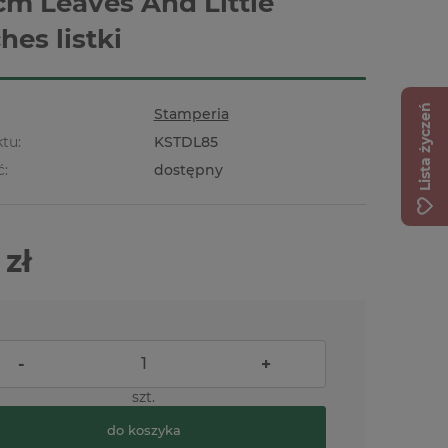
cm Leaves And Little
hes listki
Lista życzeń
Stamperia
tu:
KSTDL85
ć:
dostępny
 zł
-
+
szt.
do koszyka