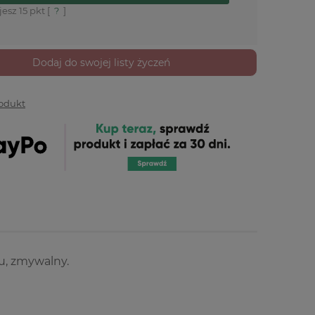
jesz
15
pkt [
?
]
Dodaj do swojej listy życzeń
rodukt
u, zmywalny.