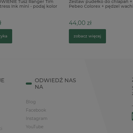
WIENIE Tusz Ranger Tim
Zestaw pudełko do chlapań + 
tress Ink mini - podaj kolor
Pebeo Colorex + pędzel wachl
ł
44,00 zł
zyka
zobacz więcej
JE
ODWIEDŹ NAS
NA
Blog
Facebook
Instagram
YouTube
ci