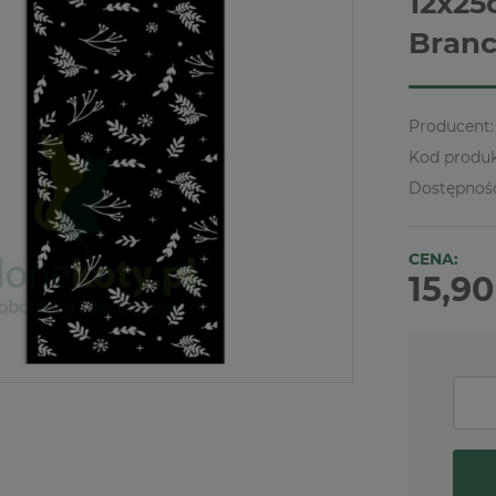
12x25
Branc
Producent:
Kod produk
Dostępnoś
CENA:
15,90