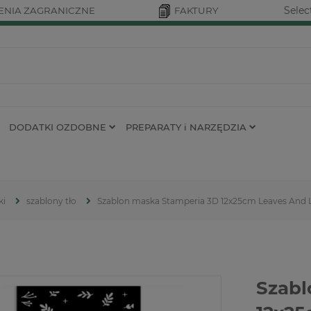
Selec
NIA ZAGRANICZNE
FAKTURY
DODATKI OZDOBNE
PREPARATY i NARZĘDZIA
ki
szablony tło
Szablon maska Stamperia 3D 12x25cm Leaves And Lit
Szabl