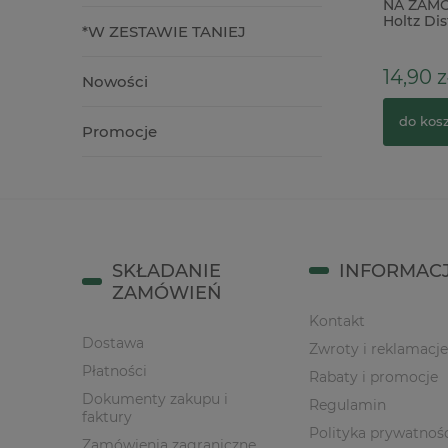
Baza ceramiczna biskwit Serce 3D
NA ZAMÓ
15cm do powieszenia
Holtz Dis
*W ZESTAWIE TANIEJ
18,00 zł
14,90 z
Nowości
do koszyka
do kos
Promocje
SKŁADANIE
INFORMAC
ZAMÓWIEŃ
Kontakt
Dostawa
Zwroty i reklamacje
Płatności
Rabaty i promocje
Dokumenty zakupu i
Regulamin
faktury
Polityka prywatnoś
Zamówienia zagraniczne