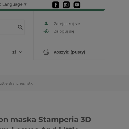
t Language
▼
Zarejestruj się
Zaloguj się
Koszyk:
(pusty)
tle Branches listki
on maska Stamperia 3D