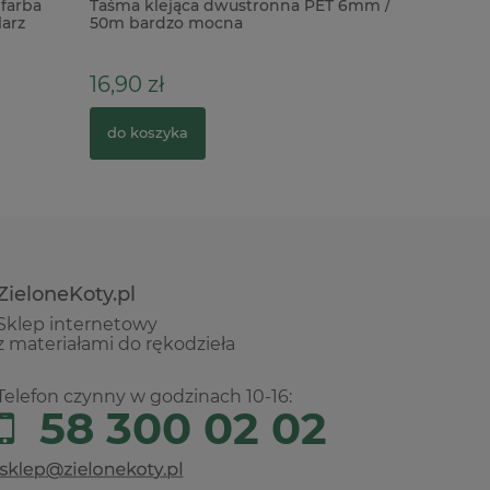
farba
Taśma klejąca dwustronna PET 6mm /
Taśma was
arz
50m bardzo mocna
10m Hopp
zajączki
16,90 zł
16,00 zł
do koszyka
do kosz
ZieloneKoty.pl
Sklep internetowy
z materiałami do rękodzieła
Telefon czynny w godzinach 10-16:
58 300 02 02