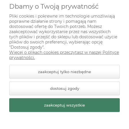
Dbamy o Twoją prywatność
INFORMACJE
Pliki cookies i pokrewne im technologie umożliwiają
poprawne działanie strony i pomagają nam
ODWIEDŹ NAS NA
dostosować ofertę do Twoich potrzeb. Możesz
zaakceptować wykorzystanie przez nas wszystkich
tych plików i przejść do sklepu lub dostosować użycie
plików do swoich preferencji, wybierając opcję
"Dostosuj zgody".
Więcej o plikach cookies przeczytasz w naszej Polityce
prywatności.
zaakceptuj tylko niezbędne
© 2026 zielonekoty.pl. Wszelkie prawa zastrzeżone.
dostosuj zgody
Styl graficzny ShopGadget.pl
Sklep internetowy Shoper
Premium
zaakceptuj wszystkie