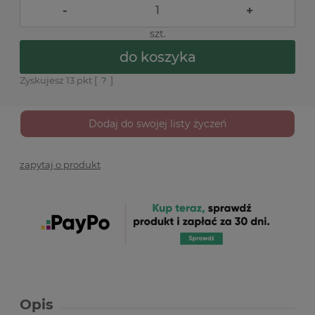
-
+
szt.
do koszyka
Zyskujesz
13
pkt [
?
]
Dodaj do swojej listy życzeń
zapytaj o produkt
Opis