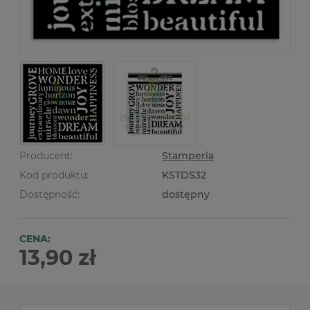
Producent:
Stamperia
Kod produktu:
KSTDS32
Dostępność:
dostępny
CENA:
13,90 zł