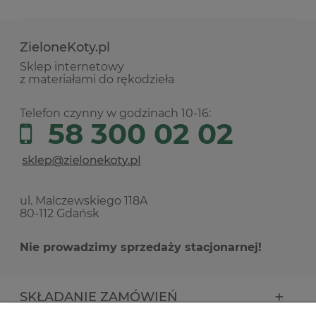
ZieloneKoty.pl
Sklep internetowy
z materiałami do rękodzieła
Telefon czynny w godzinach 10-16:
58 300 02 02
ul. Malczewskiego 118A
80-112 Gdańsk
Nie prowadzimy sprzedaży stacjonarnej!
SKŁADANIE ZAMÓWIEŃ