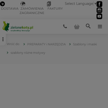
Select Language
▼
DOSTAWA
ZAMÓWIENIA
FAKTURY
ZAGRANICZNE
PREPARATY i NARZĘDZIA
Szablony i maski
szablony różne motywy