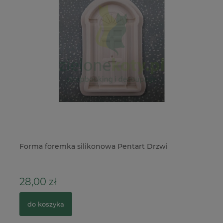
no
Forma foremka silikonowa Pentart Drzwi
Ko
28,00 zł
4
do koszyka