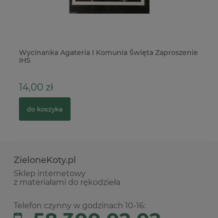
Wycinanka Agateria I Komunia Święta Zaproszenie
Pu
IHS
14,00 zł
5
do koszyka
ZieloneKoty.pl
Sklep internetowy
z materiałami do rękodzieła
Telefon czynny w godzinach 10-16: