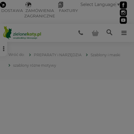
Select Language
▼
DOSTAWA
ZAMÓWIENIA
FAKTURY
ZAGRANICZNE
PREPARATY i NARZĘDZIA
Szablony i maski
szablony różne motywy