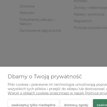
Kontakt
Dostawa
Zwroty i reklamacje
Płatności
Rabaty i promocje
Dokumenty zakupu i
Regulamin
faktury
Polityka prywatnoś
Zamówienia zagraniczne
Dbamy o Twoją prywatność
Pliki cookies i pokrewne im technologie umożliwiają popr
wszystkich tych plików i przejść do sklepu lub dostosować u
© 2026 zielonekoty.pl. Wszelkie prawa zastrzeżone.
Więcej o plikach cookies przeczytasz w naszej Polityce pry
Styl graficzny ShopGadget.pl
Sklep internetowy Shope
zaakceptuj tylko niezbędne
dostosuj zgody
zaakce