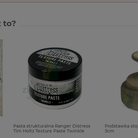
 to?
rukturalna Ranger Distress
Podstawka stojak do jajka pis
z Texture Paste Twinkle
3cm
zysta brokatowa