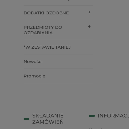
59,90 zł
39,00 z
DODATKI OZDOBNE
do koszyka
do kos
PRZEDMIOTY DO
OZDABIANIA
*W ZESTAWIE TANIEJ
Nowości
Promocje
SKŁADANIE
INFORMAC
ZAMÓWIEŃ