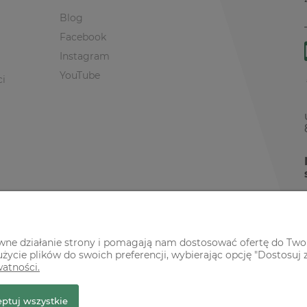
Blog
Facebook
Instagram
YouTube
ci
awne działanie strony i pomagają nam dostosować ofertę do Two
życie plików do swoich preferencji, wybierając opcję "Dostosuj 
watności.
r Premium
ptuj wszystkie