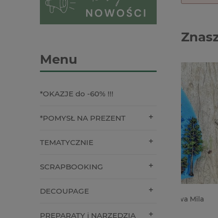
Znasz
Menu
*OKAZJE do -60% !!!
*POMYSŁ NA PREZENT
TEMATYCZNIE
SCRAPBOOKING
DECOUPAGE
Forma foremka silikonowa Mila
Pasta st
Project las sosnowy
Tim Holt
przezroc
PREPARATY i NARZĘDZIA