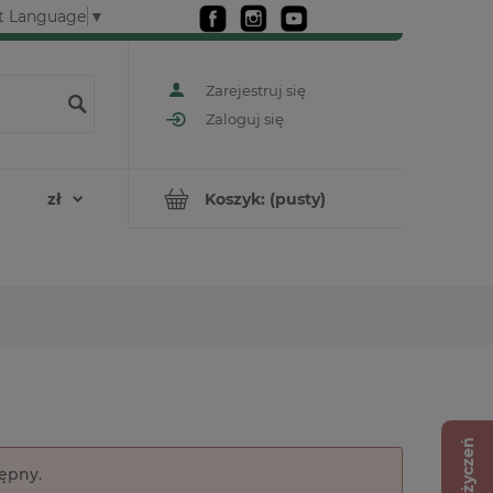
t Language
▼
Zarejestruj się
Zaloguj się
Koszyk:
(pusty)
Lista życzeń
tępny.