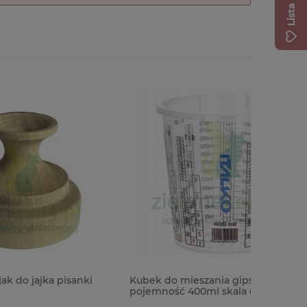
anki
Kubek do mieszania gipsu z podziałką
Płótno in
pojemność 400ml skala do 325 ml
samoprzy