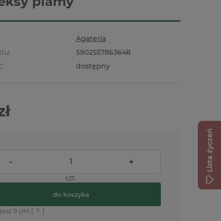
eksy plamy
Agateria
tu:
5902557863648
ć:
dostępny
zł
Lista życzeń
-
+
szt.
do koszyka
jesz
9
pkt [
?
]