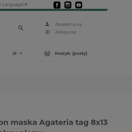
t Language
▼
Zarejestruj się
Zaloguj się
Koszyk:
(pusty)
on maska Agateria tag 8x13