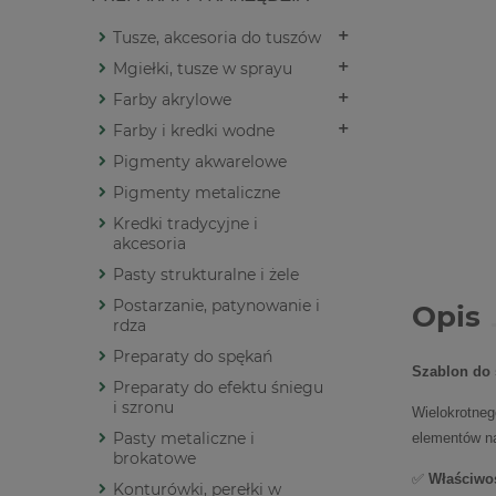
Tusze, akcesoria do tuszów
Mgiełki, tusze w sprayu
Farby akrylowe
Farby i kredki wodne
Pigmenty akwarelowe
Pigmenty metaliczne
Kredki tradycyjne i
akcesoria
Pasty strukturalne i żele
Postarzanie, patynowanie i
Opis
rdza
Preparaty do spękań
Szablon do 
Preparaty do efektu śniegu
i szronu
Wielokrotneg
Pasty metaliczne i
elementów na 
brokatowe
✅
Właściwoś
Konturówki, perełki w