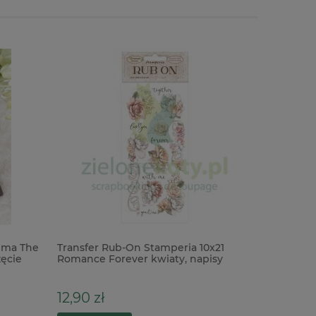
ima The
Transfer Rub-On Stamperia 10x21
Wykrojni
ęcie
Romance Forever kwiaty, napisy
podróżni
12,90 zł
29,90 z