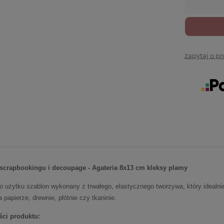
zapytaj o p
scrapbookingu i decoupage -
Agateria 8x13 cm kleksy plamy
o użytku szablon wykonany z trwałego, elastycznego tworzywa, który idealnie
papierze, drewnie, płótnie czy tkaninie.
ci produktu: