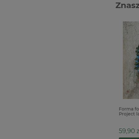
Znasz
Forma foremka silikonowa Prima
Forma fo
Finnabair Vintage Ladies głowy
Project 
kobiet ramka
59,90 z
69,00 zł
109,01 zł
Cena regularna: