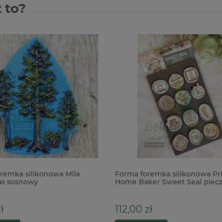
 to?
remka silikonowa Mila
Forma foremka silikonowa Pr
las sosnowy
Home Baker Sweet Seal piecz
słodycze kuchnia
ł
112,00 zł