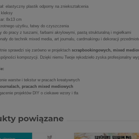
ał: elastyczny plastik odporny na zniekształcenia
 kleksy
ar: 8x13 cm
krotnego użytku, łatwy do czyszczenia
y do pracy z tuszami, farbami akrylowymi, pastą strukturalną i mgiełkami
ały do technik mixed media, art journalu, cardmakingu i dekoracji przedmio
tnie sprawdzi się zarówno w projektach
scrapbookingowych, mixed medi
pójności kompozycji. Dzięki niemu Twoje rękodzieło zyska profesjonalny wygl
e:
enie warstw i tekstur w pracach kreatywnych
tjournalach, pracach mixed mediowych
acenie projektów DIY o ciekawe wzory i tła
ukty powiązane