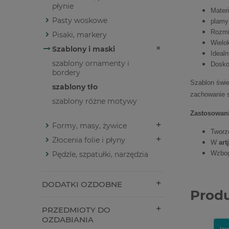
płynie
Materi
Pasty woskowe
plamy
Rozmi
Pisaki, markery
Wielo
Szablony i maski
Idealn
szablony ornamenty i
Doskon
bordery
Szablon świe
szablony tło
zachowanie s
szablony różne motywy
Zastosowani
Formy, masy, żywice
Tworz
Złocenia folie i płyny
W
ar
Wzbog
Pędzle, szpatułki, narzędzia
DODATKI OZDOBNE
Prod
PRZEDMIOTY DO
OZDABIANIA