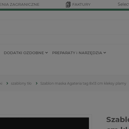
Selec
NIA ZAGRANICZNE
FAKTURY
DODATKI OZDOBNE
PREPARATY i NARZĘDZIA
ki
szablony tło
Szablon maska Agateria tag 8x13 cm kleksy plamy
Szabl