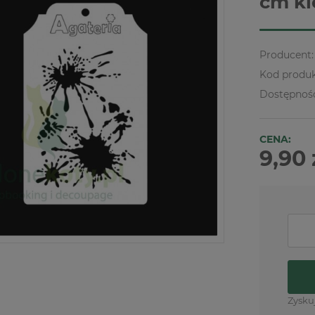
cm kl
Producent:
Kod produk
Dostępnoś
CENA:
9,90 
Zysku