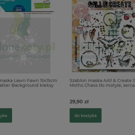
 maska Lawn Fawn 15x15cm
Szablon maska AAll & Create 
latter Background kleksy
Moths Chaos tło motyle, serca
29,90 zł
zyka
do koszyka