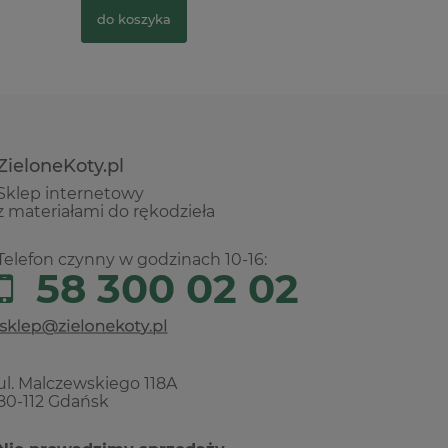
do koszyka
do kosz
ZieloneKoty.pl
Sklep internetowy
z materiałami do rękodzieła
Telefon czynny w godzinach 10-16:
58 300 02 02
ul. Malczewskiego 118A
80-112 Gdańsk