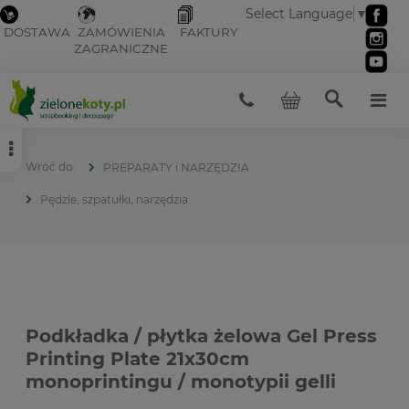
Select Language
▼
DOSTAWA
ZAMÓWIENIA
FAKTURY
ZAGRANICZNE
PREPARATY i NARZĘDZIA
Pędzle, szpatułki, narzędzia
Podkładka / płytka żelowa Gel Press
Printing Plate 21x30cm
monoprintingu / monotypii gelli