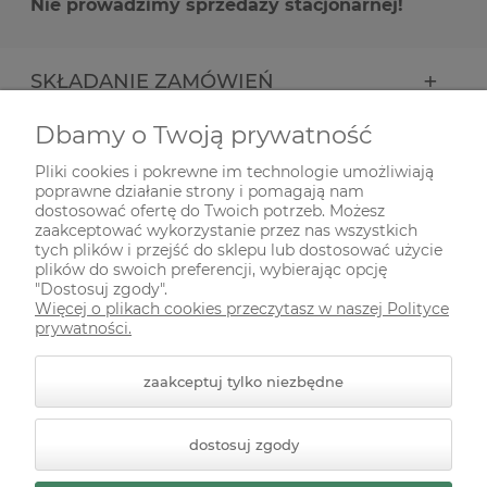
Nie prowadzimy sprzedaży stacjonarnej!
SKŁADANIE ZAMÓWIEŃ
Dbamy o Twoją prywatność
INFORMACJE
Pliki cookies i pokrewne im technologie umożliwiają
poprawne działanie strony i pomagają nam
ODWIEDŹ NAS NA
dostosować ofertę do Twoich potrzeb. Możesz
zaakceptować wykorzystanie przez nas wszystkich
tych plików i przejść do sklepu lub dostosować użycie
plików do swoich preferencji, wybierając opcję
"Dostosuj zgody".
Więcej o plikach cookies przeczytasz w naszej Polityce
prywatności.
zaakceptuj tylko niezbędne
© 2026 zielonekoty.pl. Wszelkie prawa zastrzeżone.
dostosuj zgody
Styl graficzny ShopGadget.pl
Sklep internetowy Shoper
Premium