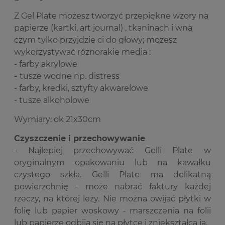
Z Gel Plate możesz tworzyć przepiękne wzory na
papierze (kartki, art journal) , tkaninach i wna
czym tylko przyjdzie ci do głowy; możesz
wykorzystywać różnorakie media :
- farby akrylowe
-
tusze wodne np. distress
- farby, kredki, sztyfty akwarelowe
- tusze alkoholowe
Wymiary: ok 21x30cm
Czyszczenie i przechowywanie
- Najlepiej przechowywać Gelli Plate w
oryginalnym opakowaniu lub na kawałku
czystego szkła. Gelli Plate ma delikatną
powierzchnię - może nabrać faktury każdej
rzeczy, na której leży. Nie można owijać płytki w
folię lub papier woskowy - marszczenia na folii
lub papierze odbiją się na płytce i zniekształcą ją.