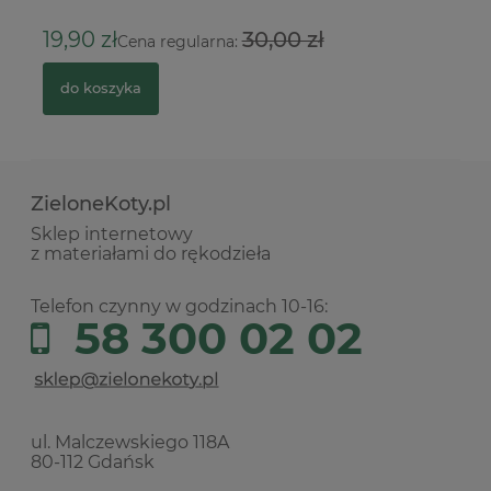
1
19,90 zł
30,00 zł
Cena regularna:
do koszyka
ZieloneKoty.pl
Sklep internetowy
z materiałami do rękodzieła
Telefon czynny w godzinach 10-16:
58 300 02 02
ul. Malczewskiego 118A
80-112 Gdańsk