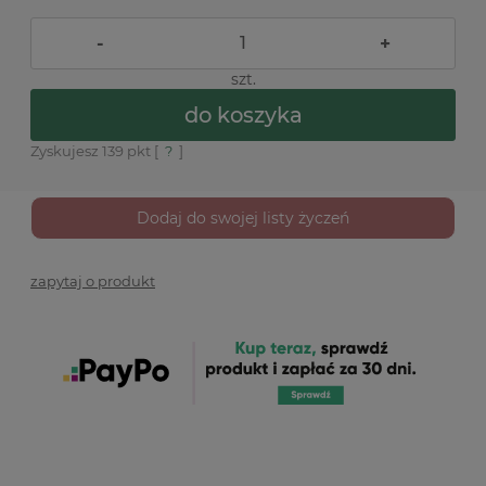
-
+
szt.
do koszyka
Zyskujesz
139
pkt [
?
]
Dodaj do swojej listy życzeń
zapytaj o produkt