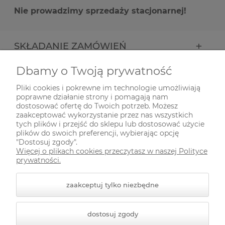
Nie prowadzimy sprzedaży stacjonarnej!
SKŁADANIE ZAMÓWIEŃ
Dbamy o Twoją prywatność
INFORMACJE
Pliki cookies i pokrewne im technologie umożliwiają
poprawne działanie strony i pomagają nam
ODWIEDŹ NAS NA
dostosować ofertę do Twoich potrzeb. Możesz
zaakceptować wykorzystanie przez nas wszystkich
tych plików i przejść do sklepu lub dostosować użycie
plików do swoich preferencji, wybierając opcję
"Dostosuj zgody".
Więcej o plikach cookies przeczytasz w naszej Polityce
prywatności.
zaakceptuj tylko niezbędne
© 2026 zielonekoty.pl. Wszelkie prawa zastrzeżone.
dostosuj zgody
Styl graficzny ShopGadget.pl
Sklep internetowy Shoper