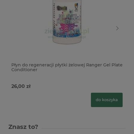
Płyn do regeneracji płytki żelowej Ranger Gel Plate
Pu
Conditioner
26,00 zł
46
do koszyka
Znasz to?