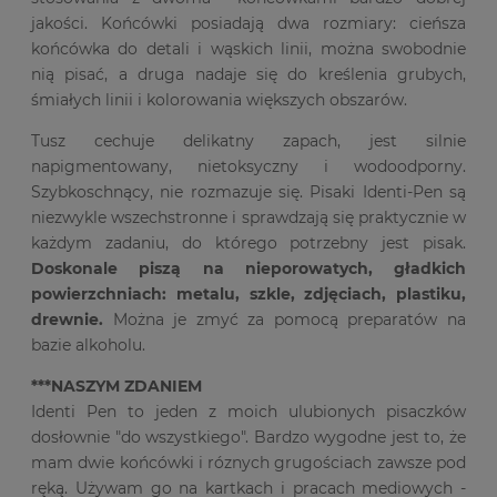
jakości. Końcówki posiadają dwa rozmiary: cieńsza
końcówka do detali i wąskich linii, można swobodnie
nią pisać, a druga nadaje się do kreślenia grubych,
śmiałych linii i kolorowania większych obszarów.
Tusz cechuje delikatny zapach, jest silnie
napigmentowany, nietoksyczny i wodoodporny.
Szybkoschnący, nie rozmazuje się. Pisaki Identi-Pen są
niezwykle wszechstronne i sprawdzają się praktycznie w
każdym zadaniu, do którego potrzebny jest pisak.
Doskonale piszą na nieporowatych, gładkich
powierzchniach: metalu, szkle, zdjęciach, plastiku,
drewnie.
Można je zmyć za pomocą preparatów na
bazie alkoholu.
***NASZYM ZDANIEM
Identi Pen to jeden z moich ulubionych pisaczków
dosłownie "do wszystkiego". Bardzo wygodne jest to, że
mam dwie końcówki i róznych grugościach zawsze pod
ręką. Używam go na kartkach i pracach mediowych -