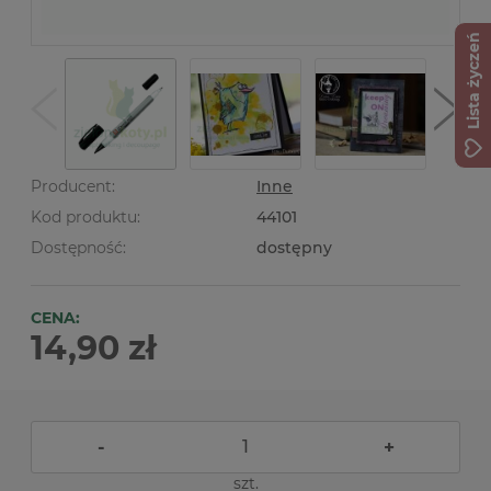
Lista życzeń
Producent:
Inne
Kod produktu:
44101
Dostępność:
dostępny
CENA:
14,90 zł
-
+
szt.