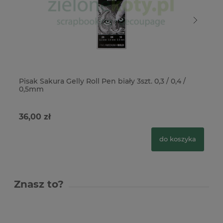
Pisak Sakura Gelly Roll Pen biały 3szt. 0,3 / 0,4 /
Pi
0,5mm
36,00 zł
19
do koszyka
Znasz to?