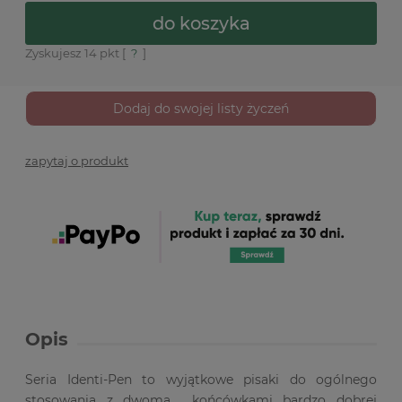
do koszyka
Zyskujesz
14
pkt [
?
]
Dodaj do swojej listy życzeń
zapytaj o produkt
Opis
Seria Identi-Pen to wyjątkowe pisaki do ogólnego
stosowania z dwoma końcówkami bardzo dobrej