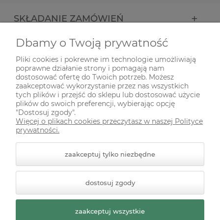
SKŁADANIE ZAMÓWIEŃ
Dbamy o Twoją prywatność
INFORMACJE
Pliki cookies i pokrewne im technologie umożliwiają
poprawne działanie strony i pomagają nam
ODWIEDŹ NAS NA
dostosować ofertę do Twoich potrzeb. Możesz
zaakceptować wykorzystanie przez nas wszystkich
tych plików i przejść do sklepu lub dostosować użycie
plików do swoich preferencji, wybierając opcję
"Dostosuj zgody".
Więcej o plikach cookies przeczytasz w naszej Polityce
prywatności.
zaakceptuj tylko niezbędne
© 2026 zielonekoty.pl. Wszelkie prawa zastrzeżone.
dostosuj zgody
Styl graficzny ShopGadget.pl
Sklep internetowy Shoper
Premium
zaakceptuj wszystkie