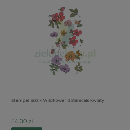
Stempel Sizzix Wildflower Botanicals kwiaty
Sz
łą
54,00 zł
3