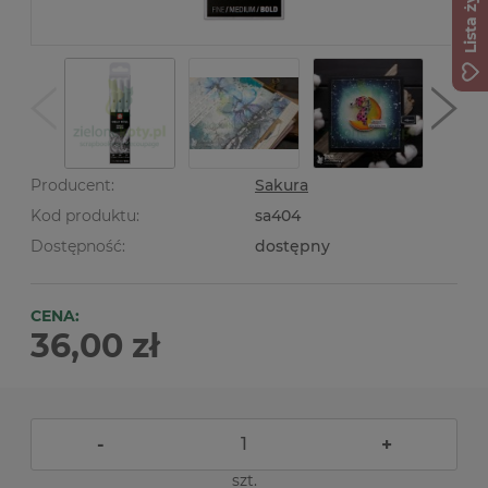
Lista życzeń
Producent:
Sakura
Kod produktu:
sa404
Dostępność:
dostępny
CENA:
36,00 zł
-
+
szt.