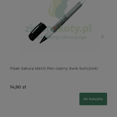
Pisak Sakura Identi Pen czarny dwie końcówki
Pi
14,90 zł
19
do koszyka