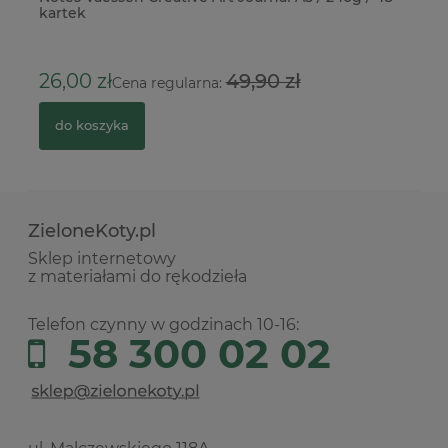
kartek
cz
5
26,00 zł
49,90 zł
Cena regularna:
do koszyka
ZieloneKoty.pl
Sklep internetowy
z materiałami do rękodzieła
Telefon czynny w godzinach 10-16:
58 300 02 02