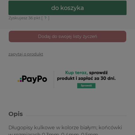
do koszyka
Zyskujesz
36
pkt [
?
]
Dodaj do swojej listy życzeń
zapytaj o produkt
Opis
Długopisy kulkowe w kolorze białym; końcówki
w rozmiarach 0,3mm, 0,4mm, 0,5mm