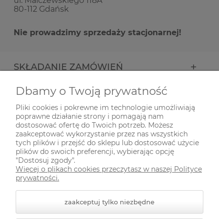
ul. Malczewskiego 118A
80-112 Gdańsk
Nie prowadzimy sprzedaży stacjonarnej!
SKŁADANIE ZAMÓWIEŃ
Dbamy o Twoją prywatność
INFORMACJE
Pliki cookies i pokrewne im technologie umożliwiają
poprawne działanie strony i pomagają nam
ODWIEDŹ NAS NA
dostosować ofertę do Twoich potrzeb. Możesz
zaakceptować wykorzystanie przez nas wszystkich
tych plików i przejść do sklepu lub dostosować użycie
plików do swoich preferencji, wybierając opcję
"Dostosuj zgody".
Więcej o plikach cookies przeczytasz w naszej Polityce
prywatności.
zaakceptuj tylko niezbędne