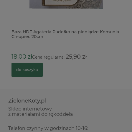
.
Baza HDF Agateria Pudełko na pieniądze Komunia
Ko
Chłopiec 20cm
3
18,00 zł
25,90 zł
Cena regularna:
do koszyka
ZieloneKoty.pl
Sklep internetowy
z materiałami do rękodzieła
Telefon czynny w godzinach 10-16: