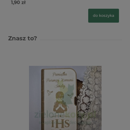
1,90 zł
2,
do koszyka
Znasz to?