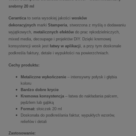
srebrny 20 ml
Cerantica
to seria wysokiej jakości
wosków
dekoracyjnych
marki
Stamperia
, stworzona z myślą o dodawaniu
wyjątkowych,
metalicznych efektów
do prac rękodzielniczych,
mixed media, decoupage i projektów DIY. Dzięki kremowej
konsystencji wosk jest
łatwy w aplikacji
, a przy tym doskonale
podkreśla faktury, detale i wypukłości na powierzchniach.
Cechy produktu:
Metaliczne wykończenie
– intensywny połysk i głębia
koloru
Bardzo dobre krycie
Kremowa konsystencja
– łatwa do nakładania palcem,
pędzlem lub gąbką
Format:
słoiczek 20 ml
Doskonała do podkreślania faktur, wypukłych wzorów,
reliefów i detali
Zastosowanie: