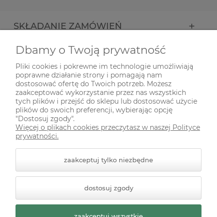
SKŁADANIE ZAMÓWIEŃ
Dbamy o Twoją prywatność
INFORMACJE
Pliki cookies i pokrewne im technologie umożliwiają
poprawne działanie strony i pomagają nam
ODWIEDŹ NAS NA
dostosować ofertę do Twoich potrzeb. Możesz
zaakceptować wykorzystanie przez nas wszystkich
tych plików i przejść do sklepu lub dostosować użycie
plików do swoich preferencji, wybierając opcję
"Dostosuj zgody".
Więcej o plikach cookies przeczytasz w naszej Polityce
prywatności.
zaakceptuj tylko niezbędne
© 2026 zielonekoty.pl. Wszelkie prawa zastrzeżone.
dostosuj zgody
Styl graficzny ShopGadget.pl
Sklep internetowy Shoper
Premium
zaakceptuj wszystkie