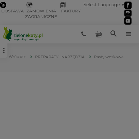
Select Language
▼
DOSTAWA
ZAMÓWIENIA
FAKTURY
ZAGRANICZNE
PREPARATY i NARZĘDZIA
Pasty woskowe