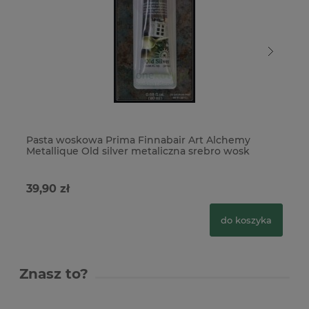
Pasta woskowa Prima Finnabair Art Alchemy
Pa
Metallique Old silver metaliczna srebro wosk
39,90 zł
26
do koszyka
Znasz to?