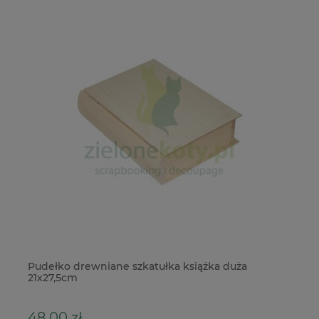
Pudełko drewniane szkatułka książka duża
Me
21x27,5cm
48,00 zł
1,