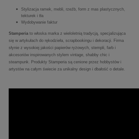
Stylizacja ramek, mebli, rzeźb, form z mas plastycznych,
tekturek i tła
Wydobywanie faktur
Stamperia
to włoska marka z wieloletnią tradycją, specjalizująca
się w artykułach do rękodzieła, scrapbookingu i dekoracji. Firma
słynie z wysokiej jakości papierów ryżowych, stempli, farb i
akcesoriów inspirowanych stylem vintage, shabby chic i
steampunk. Produkty Stamperia są cenione przez hobbystów i
artystów na całym świecie za unikalny design i dbałość o detale.