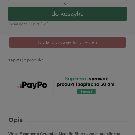
szt.
do koszyka
Zyskujesz
31
pkt [
?
]
Dodaj do swojej listy życzeń
zapytaj o produkt
Opis
Wosk Stamperia Cerantica Metallic Silver - wosk metaliczny