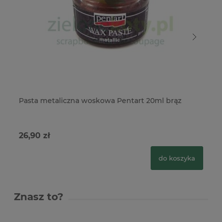
Pasta metaliczna woskowa Pentart 20ml brąz
Pa
Me
26,90 zł
39
do koszyka
Znasz to?