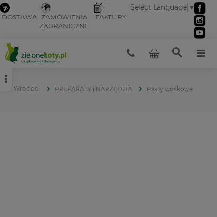
Select Language
▼
DOSTAWA
ZAMÓWIENIA
FAKTURY
ZAGRANICZNE
PREPARATY i NARZĘDZIA
Pasty woskowe