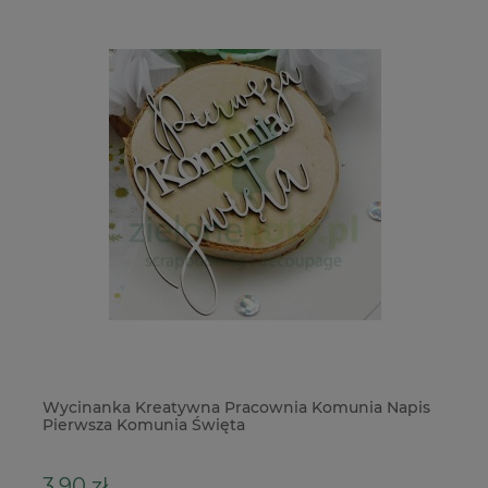
Wycinanka Kreatywna Pracownia Komunia Napis
Do
Pierwsza Komunia Święta
Wi
3,90 zł
3