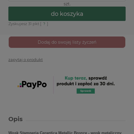
szt.
do koszyka
Zyskujesz
31
pkt [
?
]
Dodaj do swojej listy życzeń
zapytaj o produkt
Opis
Wosk Stamperia Cerantica Metallic Bronze - wosk metaliczny