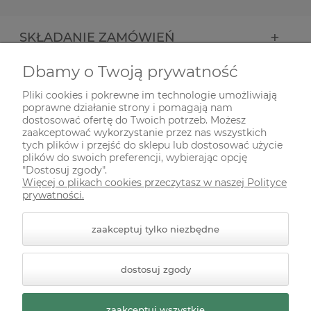
SKŁADANIE ZAMÓWIEŃ
Dbamy o Twoją prywatność
INFORMACJE
Pliki cookies i pokrewne im technologie umożliwiają
poprawne działanie strony i pomagają nam
ODWIEDŹ NAS NA
dostosować ofertę do Twoich potrzeb. Możesz
zaakceptować wykorzystanie przez nas wszystkich
tych plików i przejść do sklepu lub dostosować użycie
plików do swoich preferencji, wybierając opcję
"Dostosuj zgody".
Więcej o plikach cookies przeczytasz w naszej Polityce
prywatności.
zaakceptuj tylko niezbędne
© 2026 zielonekoty.pl. Wszelkie prawa zastrzeżone.
dostosuj zgody
Styl graficzny ShopGadget.pl
Sklep internetowy Shoper
Premium
zaakceptuj wszystkie