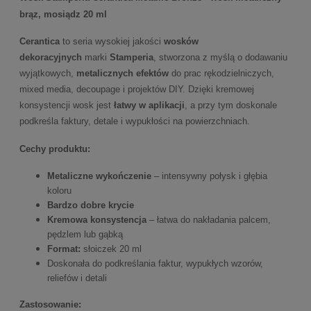
brąz, mosiądz 20 ml
Cerantica
to seria wysokiej jakości
wosków
dekoracyjnych
marki
Stamperia
, stworzona z myślą o dodawaniu
wyjątkowych,
metalicznych efektów
do prac rękodzielniczych,
mixed media, decoupage i projektów DIY. Dzięki kremowej
konsystencji wosk jest
łatwy w aplikacji
, a przy tym doskonale
podkreśla faktury, detale i wypukłości na powierzchniach.
Cechy produktu:
Metaliczne wykończenie
– intensywny połysk i głębia
koloru
Bardzo dobre krycie
Kremowa konsystencja
– łatwa do nakładania palcem,
pędzlem lub gąbką
Format:
słoiczek 20 ml
Doskonała do podkreślania faktur, wypukłych wzorów,
reliefów i detali
Zastosowanie: