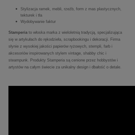
Stylizacja ramek, mebli, rzeźb, form z mas plastycznych,
tekturek i tła
Wydobywanie faktur
Stamperia
to włoska marka z wieloletnią tradycją, specjalizująca
się w artykułach do rękodzieła, scrapbookingu i dekoracji. Firma
słynie z wysokiej jakości papierów ryżowych, stempli, farb i
akcesoriów inspirowanych stylem vintage, shabby chic i
steampunk. Produkty Stamperia są cenione przez hobbystów i
artystów na całym świecie za unikalny design i dbałość o detale.