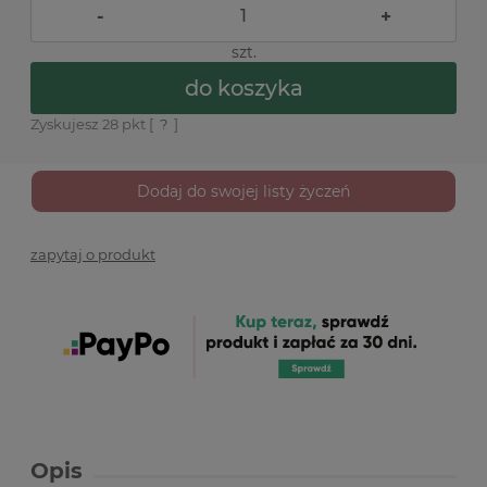
-
+
szt.
do koszyka
Zyskujesz
28
pkt [
?
]
Dodaj do swojej listy życzeń
zapytaj o produkt
Opis