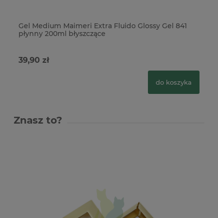
Gel Medium Maimeri Extra Fluido Glossy Gel 841
Ge
płynny 200ml błyszczące
84
39,90 zł
39
do koszyka
Znasz to?