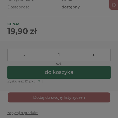
Dostępność:
dostępny
CENA:
19,90 zł
-
+
szt.
do koszyka
Zyskujesz
19
pkt [
?
]
Dodaj do swojej listy życzeń
zapytaj o produkt