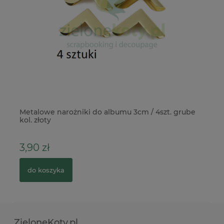
Metalowe narożniki do albumu 3cm / 4szt. grube
Ba
kol. złoty
po
3,90 zł
1
do koszyka
ZieloneKoty.pl