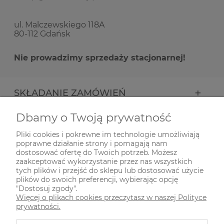
ul. Malczewskiego 118A
80-112 Gdańsk
Nie prowadzimy sprzedaży stacjonarnej!
SKŁADANIE ZAMÓWIEŃ
Dbamy o Twoją prywatność
INFORMACJE
Pliki cookies i pokrewne im technologie umożliwiają
poprawne działanie strony i pomagają nam
ODWIEDŹ NAS NA
dostosować ofertę do Twoich potrzeb. Możesz
zaakceptować wykorzystanie przez nas wszystkich
tych plików i przejść do sklepu lub dostosować użycie
plików do swoich preferencji, wybierając opcję
"Dostosuj zgody".
Więcej o plikach cookies przeczytasz w naszej Polityce
prywatności.