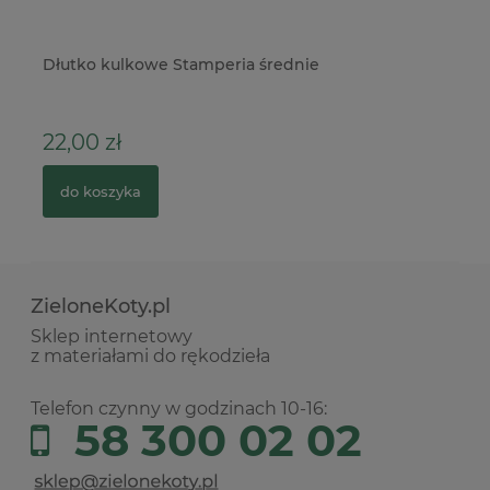
ver
Dłutko kulkowe Stamperia średnie
Sz
łą
22,00 zł
3
do koszyka
ZieloneKoty.pl
Sklep internetowy
z materiałami do rękodzieła
Telefon czynny w godzinach 10-16:
58 300 02 02