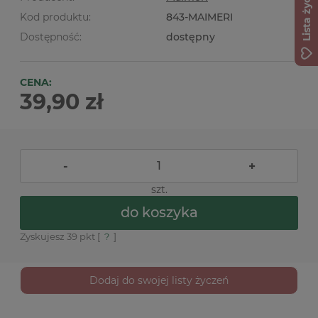
Lista życzeń
Kod produktu:
843-MAIMERI
Dostępność:
dostępny
CENA:
39,90 zł
-
+
szt.
do koszyka
Zyskujesz
39
pkt [
?
]
Dodaj do swojej listy życzeń