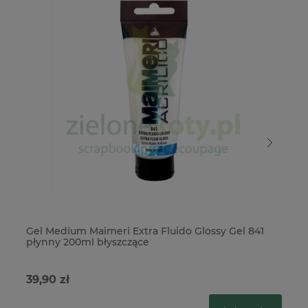
Gel Medium Maimeri Extra Fluido Glossy Gel 841
Ge
płynny 200ml błyszczące
pł
39,90 zł
39