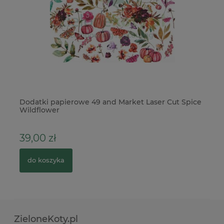
Dodatki papierowe 49 and Market Laser Cut Spice
Wy
Wildflower
39,00 zł
6
do koszyka
ZieloneKoty.pl