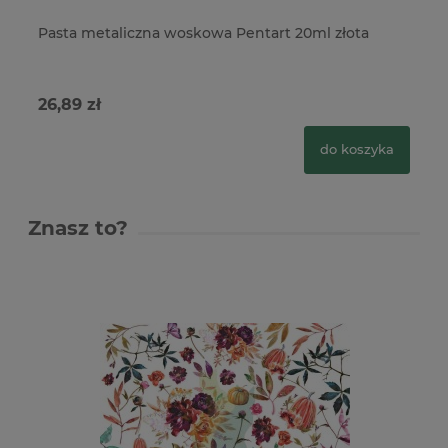
Pasta metaliczna woskowa Pentart 20ml złota
Pa
26,89 zł
26
do koszyka
Znasz to?