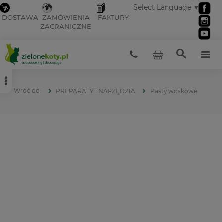
Select Language
▼
DOSTAWA
ZAMÓWIENIA
FAKTURY
ZAGRANICZNE
PREPARATY i NARZĘDZIA
Pasty woskowe