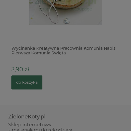
Wycinanka Kreatywna Pracownia Komunia Napis
Wy
Pierwsza Komunia Święta
20
3,90 zł
4
do koszyka
ZieloneKoty.pl
Sklep internetowy
z materiałami do rękodzieła