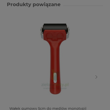
Produkty powiązane
Wałek gumowy 5cm do mediów monotypii
Wa