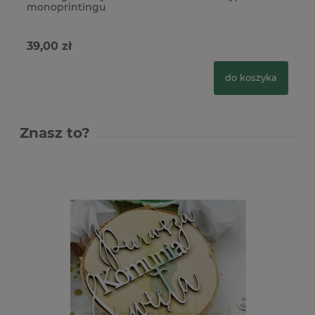
monoprintingu
mo
39,00 zł
39
do koszyka
Znasz to?