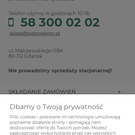
Telefon czynny w godzinach 10-16:
58 300 02 02
ul. Malczewskiego 118A
80-112 Gdańsk
Nie prowadzimy sprzedaży stacjonarnej!
SKŁADANIE ZAMÓWIEŃ
Dbamy o Twoją prywatność
INFORMACJE
Pliki cookies i pokrewne im technologie umożliwiają
poprawne działanie strony i pomagają nam
ODWIEDŹ NAS NA
dostosować ofertę do Twoich potrzeb. Możesz
zaakceptować wykorzystanie przez nas wszystkich