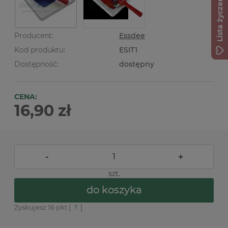
Lista życzeń
Producent:
Essdee
Kod produktu:
ESIT1
Dostępność:
dostępny
CENA:
16,90 zł
-
+
szt.
do koszyka
Zyskujesz
16
pkt [
?
]