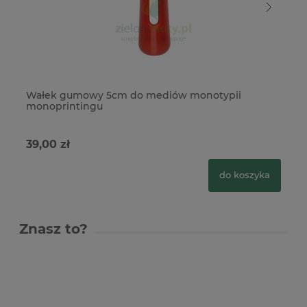
Wałek gumowy 5cm do mediów monotypii
Wa
monoprintingu
mo
39,00 zł
39
do koszyka
Znasz to?