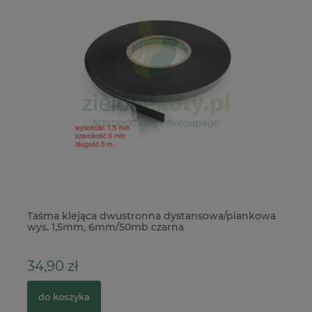
Taśma klejąca dwustronna dystansowa/piankowa
Me
wys. 1,5mm, 6mm/50mb czarna
ko
34,90 zł
3
do koszyka