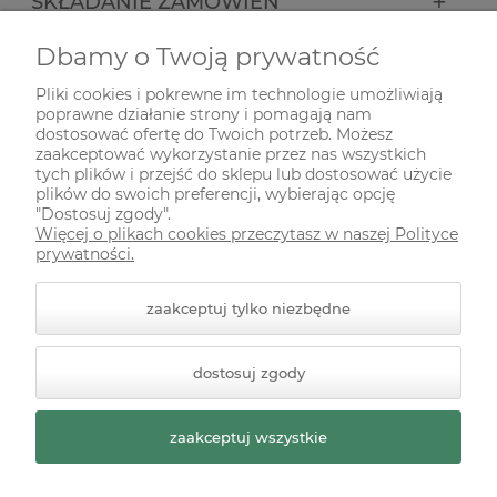
SKŁADANIE ZAMÓWIEŃ
Dbamy o Twoją prywatność
INFORMACJE
Pliki cookies i pokrewne im technologie umożliwiają
poprawne działanie strony i pomagają nam
ODWIEDŹ NAS NA
dostosować ofertę do Twoich potrzeb. Możesz
zaakceptować wykorzystanie przez nas wszystkich
tych plików i przejść do sklepu lub dostosować użycie
plików do swoich preferencji, wybierając opcję
"Dostosuj zgody".
Więcej o plikach cookies przeczytasz w naszej Polityce
prywatności.
zaakceptuj tylko niezbędne
© 2026 zielonekoty.pl. Wszelkie prawa zastrzeżone.
dostosuj zgody
Styl graficzny ShopGadget.pl
Sklep internetowy Shoper
Premium
zaakceptuj wszystkie