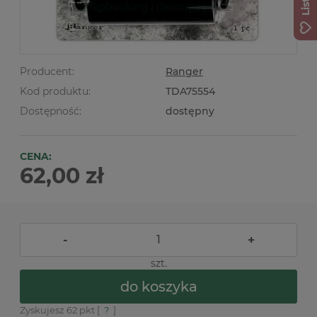
Producent:
Ranger
Kod produktu:
TDA75554
Dostępność:
dostępny
CENA:
62,00 zł
-
+
szt.
do koszyka
Zyskujesz
62
pkt [
?
]