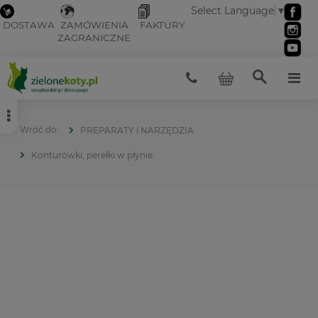
Select Language
▼
DOSTAWA
ZAMÓWIENIA
FAKTURY
ZAGRANICZNE
PREPARATY i NARZĘDZIA
Konturówki, perełki w płynie