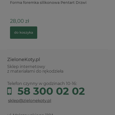
Forma foremka silikonowa Pentart Drzwi
Wy
bo
28,00 zł
7
do koszyka
ZieloneKoty.pl
Sklep internetowy
z materiałami do rękodzieła
Telefon czynny w godzinach 10-16:
58 300 02 02