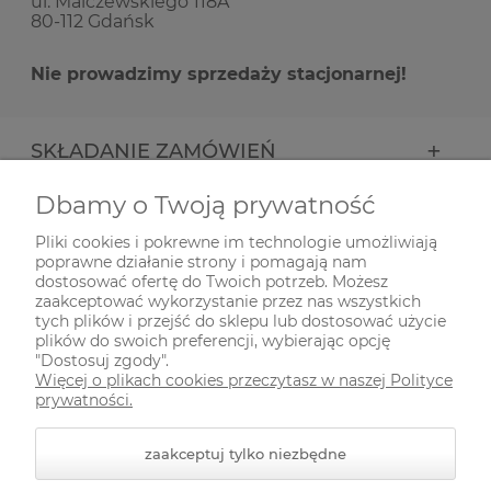
ul. Malczewskiego 118A
80-112 Gdańsk
Nie prowadzimy sprzedaży stacjonarnej!
SKŁADANIE ZAMÓWIEŃ
Dbamy o Twoją prywatność
INFORMACJE
Pliki cookies i pokrewne im technologie umożliwiają
poprawne działanie strony i pomagają nam
ODWIEDŹ NAS NA
dostosować ofertę do Twoich potrzeb. Możesz
zaakceptować wykorzystanie przez nas wszystkich
tych plików i przejść do sklepu lub dostosować użycie
plików do swoich preferencji, wybierając opcję
"Dostosuj zgody".
Więcej o plikach cookies przeczytasz w naszej Polityce
prywatności.
zaakceptuj tylko niezbędne