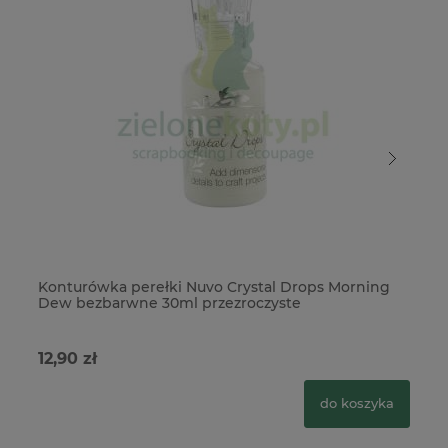
Konturówka perełki Nuvo Crystal Drops Morning
Ko
Dew bezbarwne 30ml przezroczyste
Si
12,90 zł
12
do koszyka