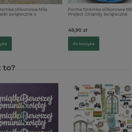
remka silikonowa Mila
Forma foremka silikonowa Mi
aski świąteczne x
Project Girlandy świąteczne
49,90 zł
zyka
do koszyka
 to?