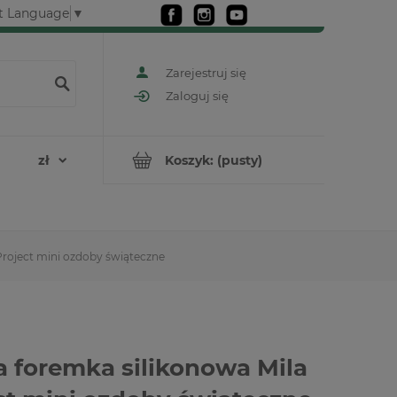
t Language
▼
Zarejestruj się
Zaloguj się
Koszyk:
(pusty)
Project mini ozdoby świąteczne
 foremka silikonowa Mila