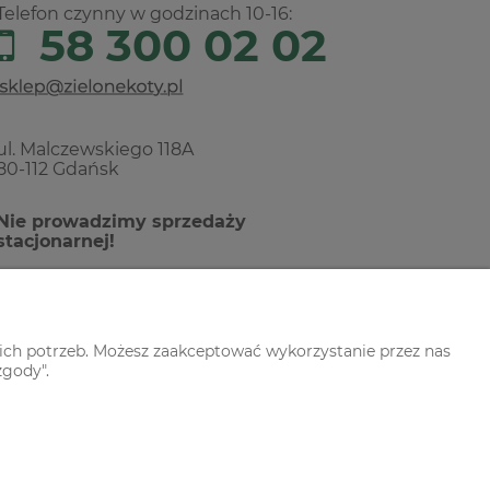
Telefon czynny w godzinach 10-16:
58 300 02 02
ul. Malczewskiego 118A
80-112 Gdańsk
Nie prowadzimy sprzedaży
stacjonarnej!
ich potrzeb. Możesz zaakceptować wykorzystanie przez nas
zgody".