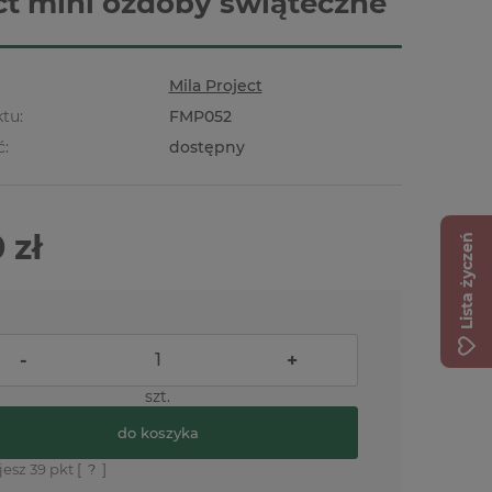
ct mini ozdoby świąteczne
Mila Project
tu:
FMP052
ć:
dostępny
 zł
Lista życzeń
-
+
szt.
do koszyka
jesz
39
pkt [
?
]