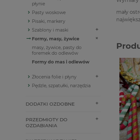
Wymiary
płynie
mały ost
Pasty woskowe
najwięks
Pisaki, markery
Szablony i maski
Formy, masy, żywice
Prod
masy, żywice, pasty do
foremek do odlewów
Formy do mas i odlewów
Złocenia folie i płyny
Pędzle, szpatułki, narzędzia
DODATKI OZDOBNE
PRZEDMIOTY DO
OZDABIANIA