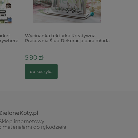
arket
Wycinanka tekturka Kreatywna
Patyna ol
verywhere
Pracownia Ślub Dekoracja para młoda
Antiquing
do exploding box
5,90 zł
53,90 z
do koszyka
do kosz
ZieloneKoty.pl
Sklep internetowy
z materiałami do rękodzieła