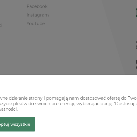
Facebook
Instagram
YouTube
ci
awne działanie strony i pomagają nam dostosować ofertę do Two
życie plików do swoich preferencji, wybierając opcję "Dostosuj 
watności.
r Premium
ptuj wszystkie