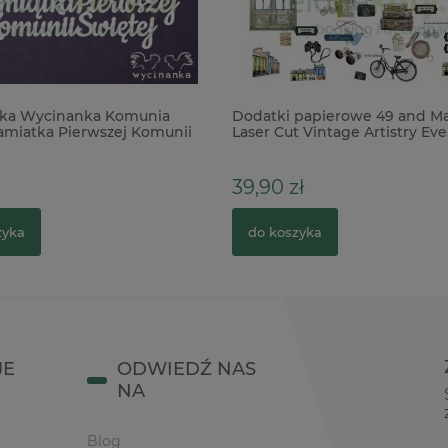
ka Wycinanka Komunia
Dodatki papierowe 49 and M
amiatka Pierwszej Komunii
Laser Cut Vintage Artistry E
95szt
39,90 zł
zyka
do koszyka
JE
ODWIEDŹ NAS
NA
Blog