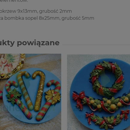
 elementów:
rokrzew 9x13mm, grubość 2mm
za bombka sopel 8x25mm, grubość 5mm
ukty powiązane