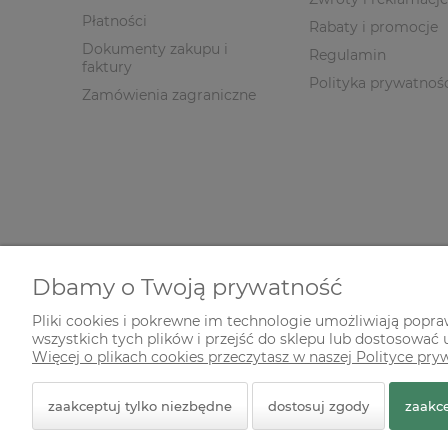
Płatności
Rabaty i promocje
Dokumenty zakupu i
Regulamin
faktury
Polityka prywatnoś
Zamówienia zagraniczne
Dbamy o Twoją prywatność
Pliki cookies i pokrewne im technologie umożliwiają popr
wszystkich tych plików i przejść do sklepu lub dostosować u
© 2026 zielonekoty.pl. Wszelkie prawa zastrzeżone.
Więcej o plikach cookies przeczytasz w naszej Polityce pry
Styl graficzny ShopGadget.pl
Sklep internetowy Shope
zaakceptuj tylko niezbędne
dostosuj zgody
zaakce