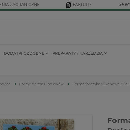
Selec
NIA ZAGRANICZNE
FAKTURY
DODATKI OZDOBNE
PREPARATY i NARZĘDZIA
żywice
Formy do mas i odlewów
Forma foremka silikonowa Mila 
Forma