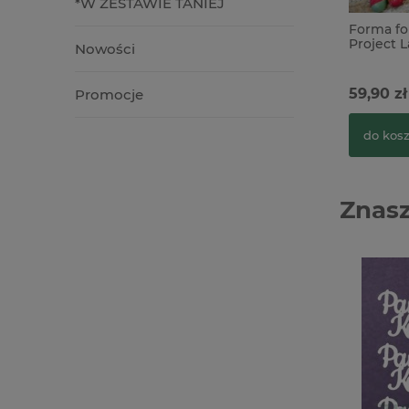
*W ZESTAWIE TANIEJ
Forma fo
Project L
Nowości
59,90 zł
Promocje
do kos
Znasz