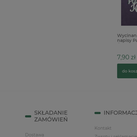
Tektura introligatorska 1,5mm / baza
Wycinan
A4 / 1szt
napisy P
Św. x
1,90 zł
7,90 zł
do koszyka
do kos
SKŁADANIE
INFORMAC
ZAMÓWIEŃ
Kontakt
Dostawa
Zwroty i reklamacje