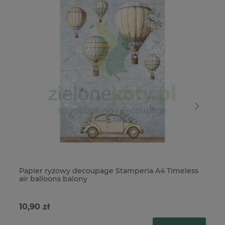
Papier ryżowy decoupage Stamperia A4 Timeless
Sz
air balloons balony
te
10,90 zł
13