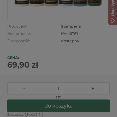
Lista życzeń
Producent:
Stamperia
Kod produktu:
KALKIT61
Dostępność:
dostępny
CENA:
69,90 zł
-
+
szt.
do koszyka
Zyskujesz
69
pkt [
?
]