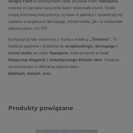
Allegro Paint
to profesjonalne farby akrylowe marki
Stamperia
,
cenione za wysokie nasycenie barw i doskonałe krycie. Dzięki
swojej kremowej konsystencji są łatwe w aplikacji i sprawdzają się
zarówno w projektach decoupage, mixed media, jak i w malarstwie
dekoracyjnym czy DIY.
Kompozycja farb stworzona z myślą o kolekcji
„Timeless”.
To
kolekcja papierów i dodatków do
scrapbookingu, decoupage i
mixed media
od marki
Stamperia
, która przenosi w świat
klasycznej elegancji i romantycznego klimatu retro
. Kolekcja
utrzymana jest w delikatnej palecie barw –
błękitach, beżach, ecru.
Produkty powiązane