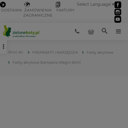
Select Language
▼
DOSTAWA
ZAMÓWIENIA
FAKTURY
ZAGRANICZNE
PREPARATY i NARZĘDZIA
Farby akrylowe
Farby akrylowe Stamperia Allegro 60ml