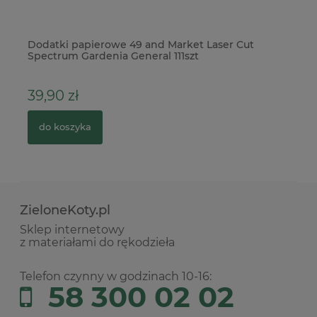
Dodatki papierowe 49 and Market Laser Cut
Wy
Spectrum Gardenia General 111szt
dz
39,90 zł
5
do koszyka
ZieloneKoty.pl
Sklep internetowy
z materiałami do rękodzieła
Telefon czynny w godzinach 10-16:
58 300 02 02