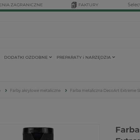
Selec
NIA ZAGRANICZNE
FAKTURY
DODATKI OZDOBNE
PREPARATY i NARZĘDZIA
e
Farby akrylowe metaliczne
Farba metaliczna DecoArt Extreme S
Farba