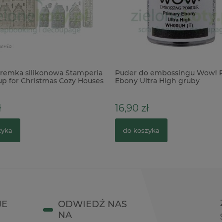
remka silikonowa Stamperia
Puder do embossingu Wow! 
up for Christmas Cozy Houses
Ebony Ultra High gruby
transparentny czarny
ł
16,90 zł
zyka
do koszyka
JE
ODWIEDŹ NAS
NA