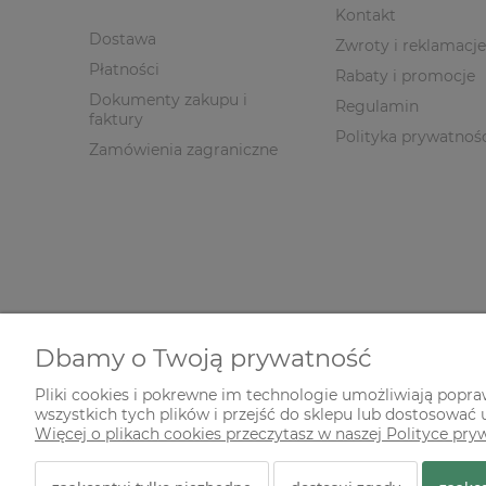
Kontakt
Dostawa
Zwroty i reklamacje
Płatności
Rabaty i promocje
Dokumenty zakupu i
Regulamin
faktury
Polityka prywatnoś
Zamówienia zagraniczne
Dbamy o Twoją prywatność
Pliki cookies i pokrewne im technologie umożliwiają popr
wszystkich tych plików i przejść do sklepu lub dostosować u
© 2026 zielonekoty.pl. Wszelkie prawa zastrzeżone.
Więcej o plikach cookies przeczytasz w naszej Polityce pry
Styl graficzny ShopGadget.pl
Sklep internetowy Shope