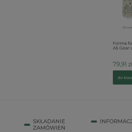
Baza HDF Agateria Pudełko na
Forma fo
pieniądze Komunia Chłopiec 20cm
A5 Gear 
domki
79,91 z
18,00 zł
25,90 zł
Cena regularna:
do kos
do koszyka
SKŁADANIE
INFORMAC
ZAMÓWIEŃ