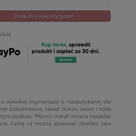
Dodaj do swojej listy życzeń
rodukt
 wysokiej pigmentacji o niespotykanej sile
hnie przedmiotów, nawet tkanin, świec i szkła
dym podłożu. "Płynny metal" można nakładać
ne. Farbę tą można stosować również jako