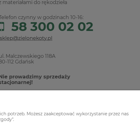
z materiałami do rękodzieła
Telefon czynny w godzinach 10-16:
58 300 02 02
ul. Malczewskiego 118A
80-112 Gdańsk
Nie prowadzimy sprzedaży
stacjonarnej!
ich potrzeb. Możesz zaakceptować wykorzystanie przez nas
zgody".