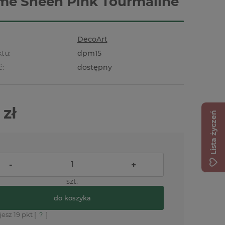
me Sheen Pink Tourmaline
DecoArt
tu:
dpm15
ć:
dostępny
 zł
Lista życzeń
-
+
szt.
do koszyka
jesz
19
pkt [
?
]