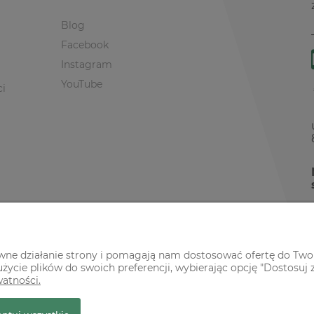
Blog
Facebook
Instagram
YouTube
ci
awne działanie strony i pomagają nam dostosować ofertę do Two
życie plików do swoich preferencji, wybierając opcję "Dostosuj 
watności.
r Premium