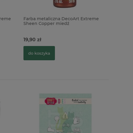
treme
Farba metaliczna DecoArt Extreme
Farba met
Sheen Copper miedź
Sheen Ros
19,90 zł
19,90 zł
do koszyka
do kosz