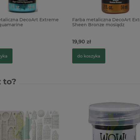
taliczna DecoArt Extreme
Farba metaliczna DecoArt Ex
quamarine
Sheen Bronze mosiądz
19,90 zł
zyka
do koszyka
 to?