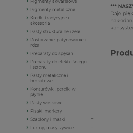
Pigmenty akwarelowe
*** NAS
Pigmenty metaliczne
Daje pięk
Kredki tradycyjne i
nakładan
akcesoria
konsysten
Pasty strukturalne i żele
Postarzanie, patynowanie i
rdza
Prod
Preparaty do spękań
Preparaty do efektu śniegu
i szronu
Pasty metaliczne i
brokatowe
Konturówki, perełki w
płynie
Pasty woskowe
Pisaki, markery
Szablony i maski
Formy, masy, żywice