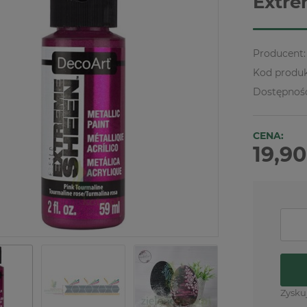
Extre
Producent:
Kod produk
Dostępnoś
CENA:
19,90
Zysku