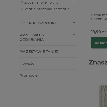
Złocenia folie i płyny
Pędzle, szpatułki, narzędzia
Farba me
Sheen A
DODATKI OZDOBNE
19,90 zł
PRZEDMIOTY DO
OZDABIANIA
do kos
*W ZESTAWIE TANIEJ
Znasz
Nowości
Promocje