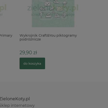
Primary
Wykrojnik Craft&You piktogramy
Frędzele
podróżnicze
29,90 zł
4,90 zł
do koszyka
do kosz
ZieloneKoty.pl
Sklep internetowy