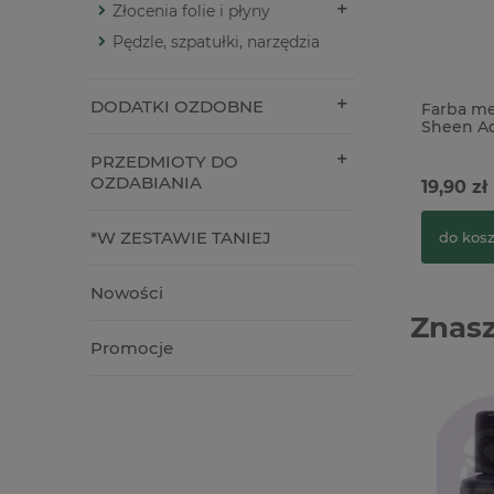
Złocenia folie i płyny
Pędzle, szpatułki, narzędzia
DODATKI OZDOBNE
Farba me
Sheen A
PRZEDMIOTY DO
OZDABIANIA
19,90 zł
*W ZESTAWIE TANIEJ
do kos
Nowości
Znasz
Promocje