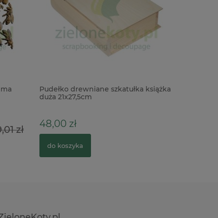
ima
Pudełko drewniane szkatułka książka
Wycinank
duża 21x27,5cm
Komunia 
Święta
48,00 zł
3,90 zł
,01 zł
do koszyka
do kosz
ZieloneKoty.pl