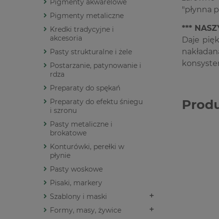
Pigmenty akwarelowe
"płynna p
Pigmenty metaliczne
*** NAS
Kredki tradycyjne i
akcesoria
Daje pięk
nakładan
Pasty strukturalne i żele
konsysten
Postarzanie, patynowanie i
rdza
Preparaty do spękań
Prod
Preparaty do efektu śniegu
i szronu
Pasty metaliczne i
brokatowe
Konturówki, perełki w
płynie
Pasty woskowe
Pisaki, markery
Szablony i maski
Formy, masy, żywice