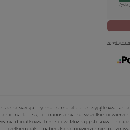
Zysku
zapytaj o p
pszona wersja płynnego metalu - to wyjątkowa farba o
dealnie nadaje się do nanoszenia na wszelkie powierzc
owania dodatkowych mediów. Można ją stosować na każ
pędzelkiem jak i gąbeczkąna powierzchnie patynowa