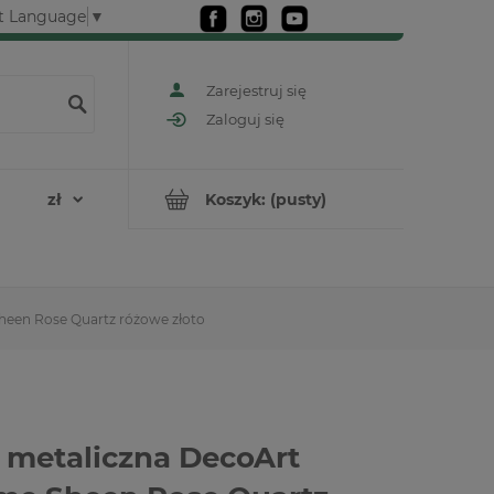
t Language
▼
Zarejestruj się
Zaloguj się
Koszyk:
(pusty)
heen Rose Quartz różowe złoto
 metaliczna DecoArt