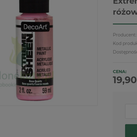
Extre
różow
Producent:
Kod produk
Dostępnoś
CENA:
19,90