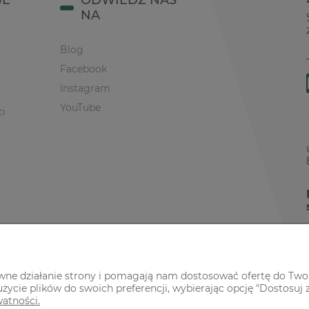
JE
ODWIEDŹ NAS
NA
Blog
Facebook
Instagram
YouTube
ci
awne działanie strony i pomagają nam dostosować ofertę do Two
życie plików do swoich preferencji, wybierając opcję "Dostosuj 
watności.