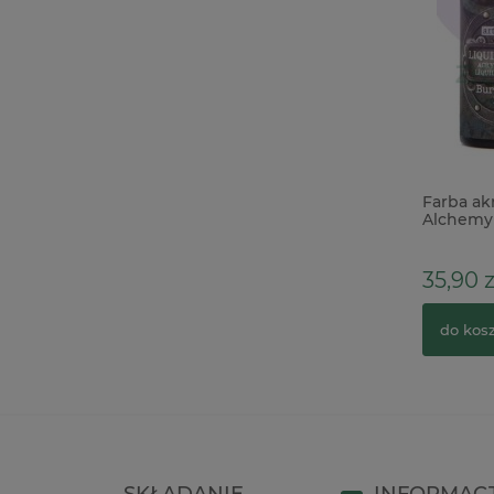
Dodatki papierowe 49 and Market
Farba ak
Laser Cut Spice Wildflower
Alchemy 
Sienna 3
39,00 zł
35,90 z
do koszyka
do kos