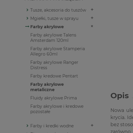
Tusze, akcesoria do tuszów
Mgiełki, tusze w sprayu
Farby akrylowe
Farby akrylowe Talens
Amsterdam 120ml
Farby akrylowe Stamperia
Allegro 60ml
Farby akrylowe Ranger
Distress
Farby kredowe Pentart
Farby akrylowe
metaliczne
Opis
Fluidy akrylowe Prima
Farby akrylowe i kredowe
Nowa ule
pozostałe
krycia. I
bez stos
Farby i kredki wodne
zarówno 