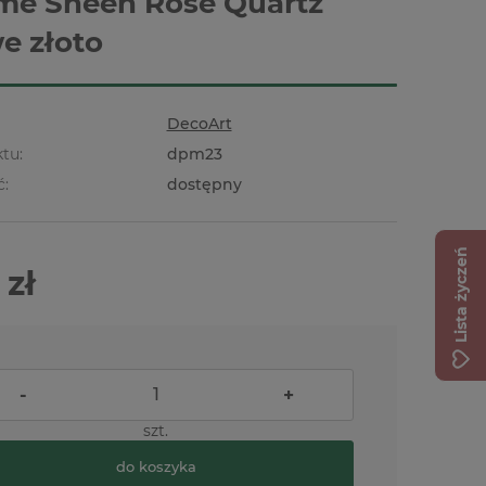
me Sheen Rose Quartz
e złoto
DecoArt
tu:
dpm23
ć:
dostępny
Lista życzeń
 zł
-
+
szt.
do koszyka