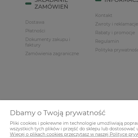
SKŁADANIE
INFORMAC
ZAMÓWIEŃ
Kontakt
Dostawa
Zwroty i reklamacje
Płatności
Rabaty i promocje
Dokumenty zakupu i
Regulamin
faktury
Polityka prywatnoś
Zamówienia zagraniczne
Dbamy o Twoją prywatność
Pliki cookies i pokrewne im technologie umożliwiają popr
wszystkich tych plików i przejść do sklepu lub dostosować u
© 2026 zielonekoty.pl. Wszelkie prawa zastrzeżone.
Więcej o plikach cookies przeczytasz w naszej Polityce pry