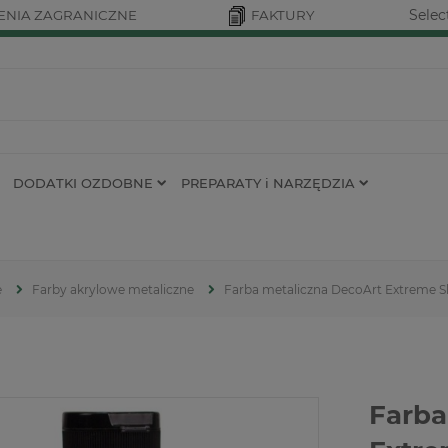
Selec
NIA ZAGRANICZNE
FAKTURY
DODATKI OZDOBNE
PREPARATY i NARZĘDZIA
e
Farby akrylowe metaliczne
Farba metaliczna DecoArt Extreme S
Farba