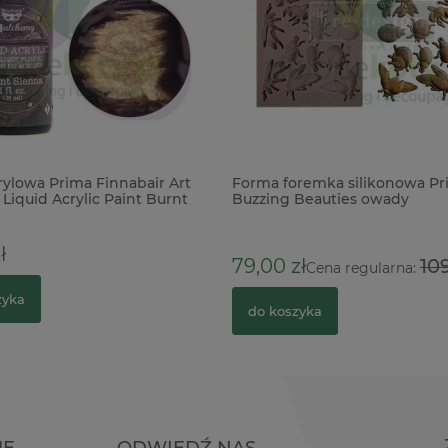
rylowa Prima Finnabair Art
Forma foremka silikonowa Pr
Liquid Acrylic Paint Burnt
Buzzing Beauties owady
0ml brązowa
ł
79,00 zł
109
Cena regularna:
zyka
do koszyka