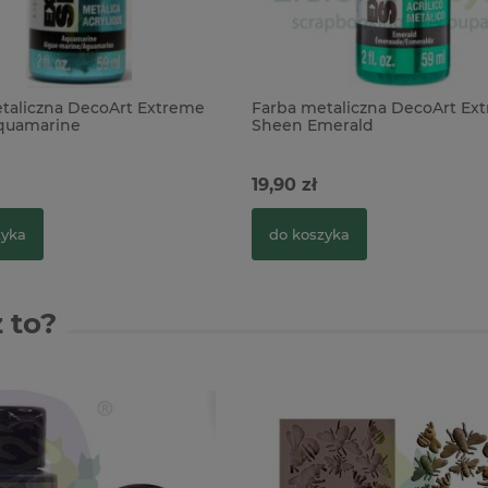
taliczna DecoArt Extreme
Farba metaliczna DecoArt Ex
quamarine
Sheen Emerald
19,90 zł
zyka
do koszyka
 to?