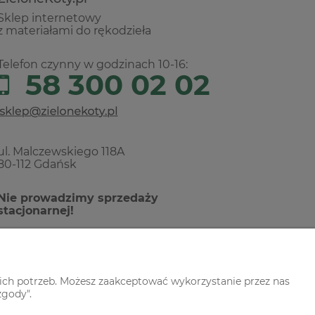
Sklep internetowy
z materiałami do rękodzieła
Telefon czynny w godzinach 10-16:
58 300 02 02
ul. Malczewskiego 118A
80-112 Gdańsk
Nie prowadzimy sprzedaży
stacjonarnej!
ich potrzeb. Możesz zaakceptować wykorzystanie przez nas
zgody".