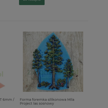
ET 6mm /
Forma foremka silikonowa Mila
Gumki za
Project las sosnowy
albumów 1