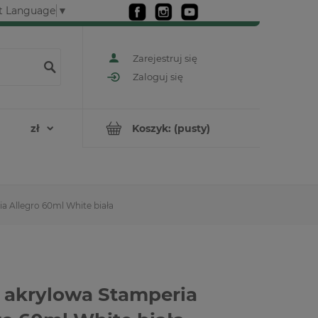
t Language
▼
Zarejestruj się
Zaloguj się
Koszyk:
(pusty)
a Allegro 60ml White biała
 akrylowa Stamperia