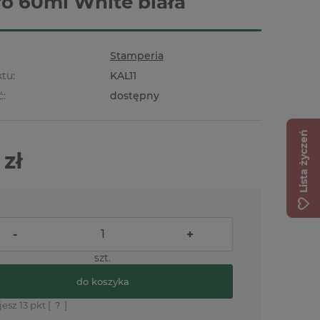
ro 60ml White biała
Stamperia
tu:
KAL11
ć:
dostępny
Lista życzeń
 zł
-
+
szt.
do koszyka
jesz
13
pkt [
?
]