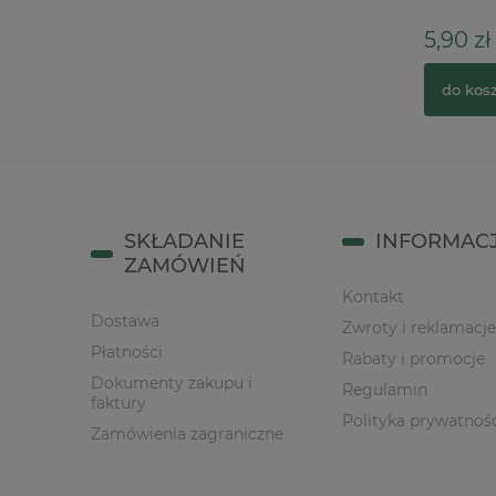
64,90 zł
5,90 zł
do koszyka
do kos
SKŁADANIE
INFORMAC
ZAMÓWIEŃ
Kontakt
Dostawa
Zwroty i reklamacje
Płatności
Rabaty i promocje
Dokumenty zakupu i
Regulamin
faktury
Polityka prywatnoś
Zamówienia zagraniczne