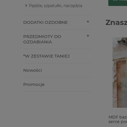
Pędzle, szpatułki, narzędzia
Znasz
DODATKI OZDOBNE
PRZEDMIOTY DO
OZDABIANIA
*W ZESTAWIE TANIEJ
Nowości
Promocje
Forma foremka silikonowa Mila
MDF baza
Project Nest Stands gniazda
serce po
podstawki