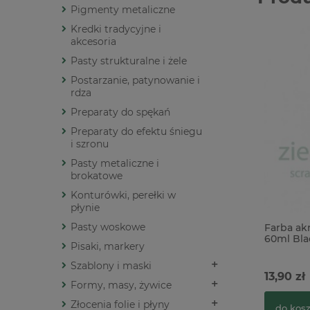
Pigmenty metaliczne
Kredki tradycyjne i
akcesoria
Pasty strukturalne i żele
Postarzanie, patynowanie i
rdza
Preparaty do spękań
Preparaty do efektu śniegu
i szronu
Pasty metaliczne i
brokatowe
Konturówki, perełki w
płynie
Pasty woskowe
Farba ak
60ml Bla
Pisaki, markery
Szablony i maski
13,90 zł
Formy, masy, żywice
Złocenia folie i płyny
do kos