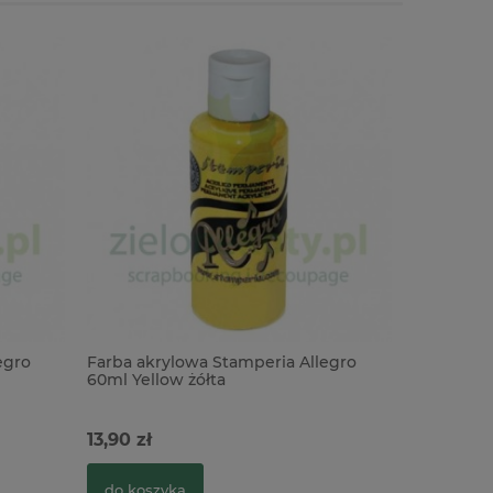
egro
Farba akrylowa Stamperia Allegro
Farba akr
60ml Yellow żółta
60ml Ivor
13,90 zł
13,90 zł
do koszyka
do kosz