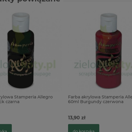
rylowa Stamperia Allegro
Farba akrylowa Stamperia All
ck czarna
60ml Burgundy czerwona
13,90 zł
zyka
do koszyka