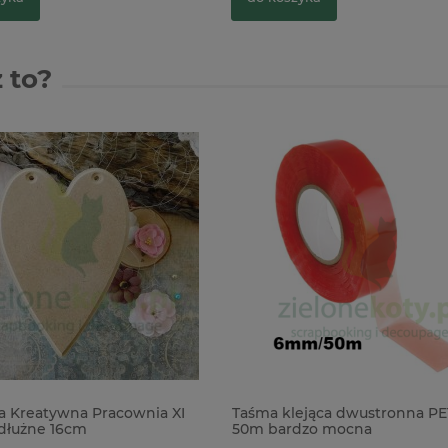
 to?
 Kreatywna Pracownia XI
Taśma klejąca dwustronna P
dłużne 16cm
50m bardzo mocna