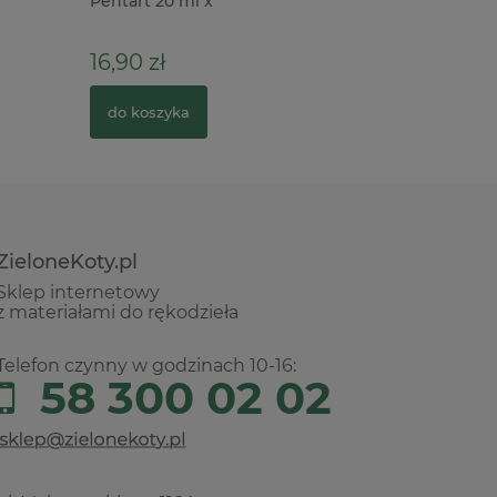
Pentart 20 ml x
Alchemy L
Sienna 3
16,90 zł
35,90 z
do koszyka
do kosz
ZieloneKoty.pl
Sklep internetowy
z materiałami do rękodzieła
Telefon czynny w godzinach 10-16:
58 300 02 02