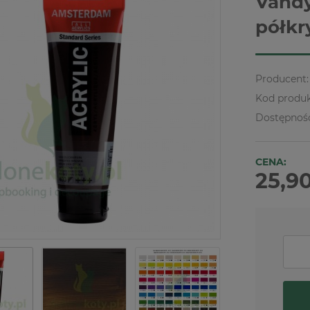
Vandy
półkr
Producent:
Kod produk
Dostępnoś
CENA:
25,90