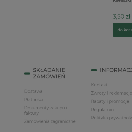
A4 / 1szt
Klieliszki
1,90 zł
3,50 zł
do koszyka
do kos
SKŁADANIE
INFORMAC
ZAMÓWIEŃ
Kontakt
Dostawa
Zwroty i reklamacje
Płatności
Rabaty i promocje
Dokumenty zakupu i
Regulamin
faktury
Polityka prywatnoś
Zamówienia zagraniczne