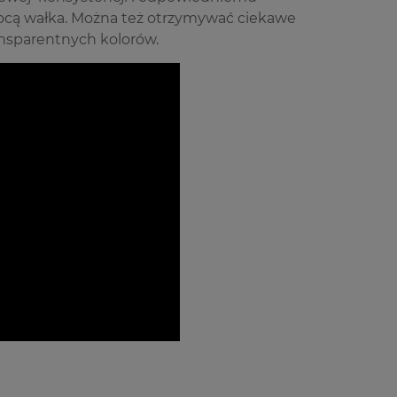
mocą wałka. Można też otrzymywać ciekawe
ansparentnych kolorów.