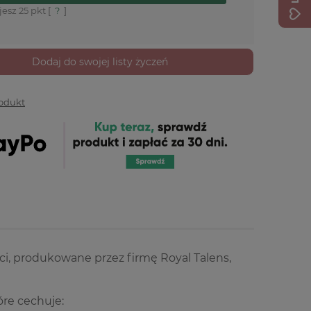
jesz
25
pkt [
?
]
Dodaj do swojej listy życzeń
rodukt
ci, produkowane przez firmę Royal Talens,
óre cechuje: