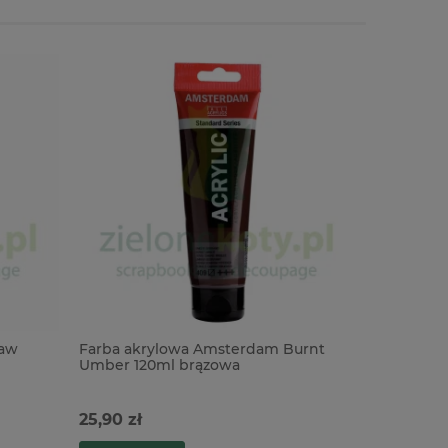
Raw
Farba akrylowa Amsterdam Burnt
Farba ak
Umber 120ml brązowa
Sienna 12
póltransparentna
25,90 zł
25,90 zł