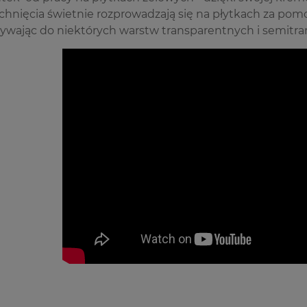
chnięcia świetnie rozprowadzają się na płytkach za po
żywając do niektórych warstw transparentnych i semitr