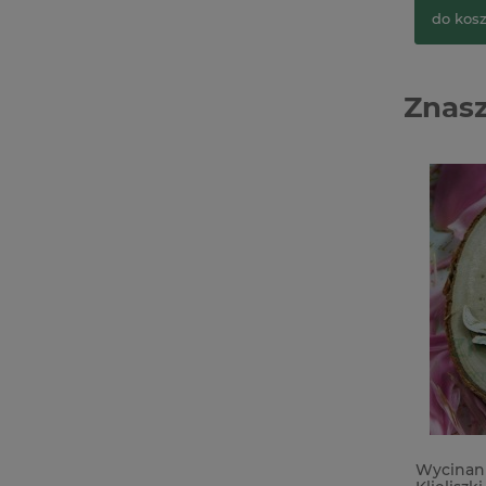
do kos
Znasz
Tektura introligatorska 1,5mm / baza
Wycinan