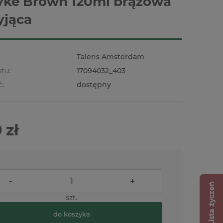
ke Brown 120ml brązowa
yjąca
Talens Amsterdam
tu:
17094032_403
ć:
dostępny
 zł
-
+
Lista życzeń
szt.
do koszyka