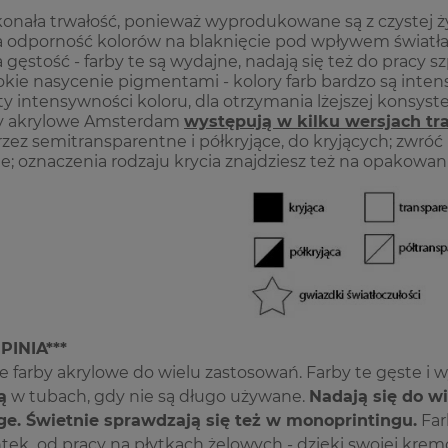
onała trwałość, ponieważ wyprodukowane są z czystej ży
 odporność kolorów na blaknięcie pod wpływem światła, 
 gęstość - farby te są wydajne, nadają się też do pracy s
kie nasycenie pigmentami - kolory farb bardzo są inte
ty intensywności koloru, dla otrzymania lżejszej konsyste
by akrylowe Amsterdam
występują w kilku wersjach tr
zez semitransparentne i półkryjące, do kryjących; zwróć 
ie; oznaczenia rodzaju krycia znajdziesz też na opakowan
PINIA***
 farby akrylowe do wielu zastosowań. Farby te gęste i
ą
w tubach, gdy nie są długo używane.
Nadają się do w
e. Świetnie sprawdzają się też w monoprintingu.
Far
ntek od pracy na płytkach żelowych - dzięki swojej kr