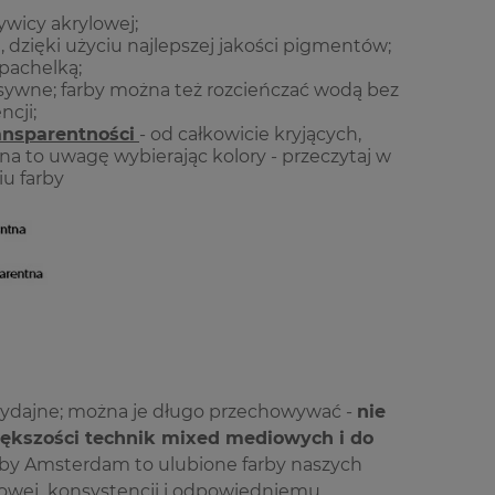
wicy akrylowej;
dzięki użyciu najlepszej jakości pigmentów;
zpachelką;
nsywne; farby można też rozcieńczać wodą bez
ncji;
ansparentności
- od całkowicie kryjących,
na to uwagę wybierając kolory - przeczytaj w
iu farby
 wydajne; można je długo przechowywać -
nie
iększości technik mixed mediowych i do
by Amsterdam to ulubione farby naszych
emowej konsystencji i odpowiedniemu