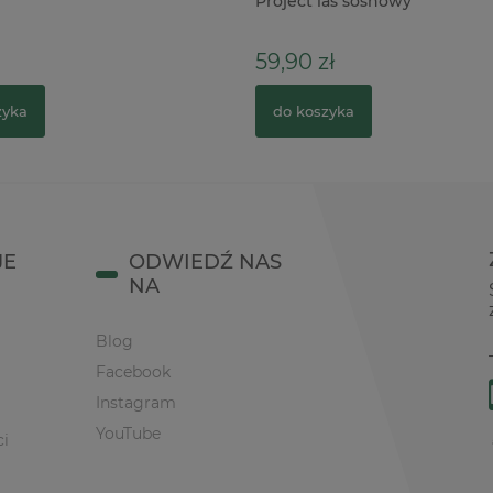
Project las sosnowy
59,90 zł
zyka
do koszyka
JE
ODWIEDŹ NAS
NA
Blog
Facebook
Instagram
YouTube
ci