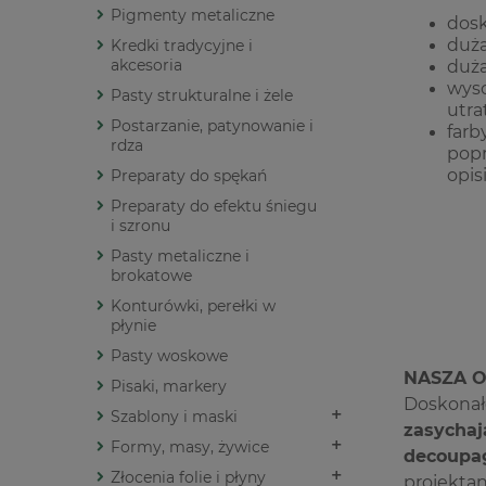
Pigmenty metaliczne
dosk
duża
Kredki tradycyjne i
akcesoria
duża
wyso
Pasty strukturalne i żele
utra
Postarzanie, patynowanie i
far
rdza
popr
opis
Preparaty do spękań
Preparaty do efektu śniegu
i szronu
Pasty metaliczne i
brokatowe
Konturówki, perełki w
płynie
Pasty woskowe
NASZA O
Pisaki, markery
Doskonałe
Szablony i maski
zasychaj
Formy, masy, żywice
decoupag
Złocenia folie i płyny
projekta