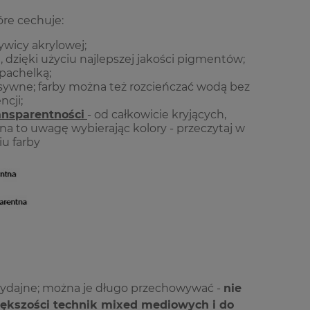
óre cechuje:
wicy akrylowej;
dzięki użyciu najlepszej jakości pigmentów;
zpachelką;
nsywne; farby można też rozcieńczać wodą bez
ncji;
ansparentności
- od całkowicie kryjących,
na to uwagę wybierając kolory - przeczytaj w
iu farby
 wydajne; można je długo przechowywać -
nie
iększości technik mixed mediowych i do