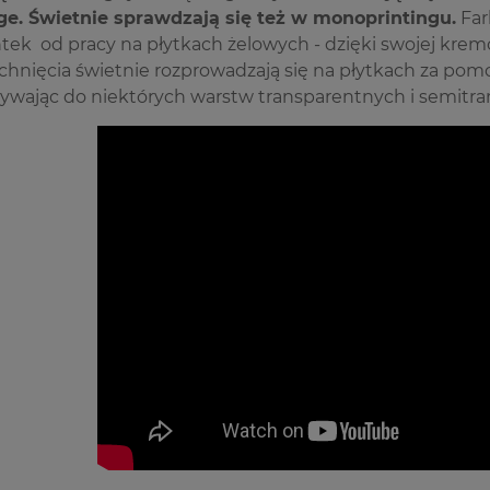
e. Świetnie sprawdzają się też w monoprintingu.
Far
ntek od pracy na płytkach żelowych - dzięki swojej kr
chnięcia świetnie rozprowadzają się na płytkach za po
żywając do niektórych warstw transparentnych i semitr