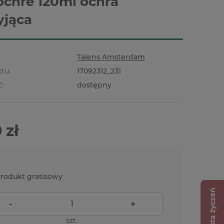
ochre 120ml ochra
yjąca
Talens Amsterdam
tu:
17092312_231
ć:
dostępny
 zł
rodukt gratisowy
Lista życzeń
-
+
szt.