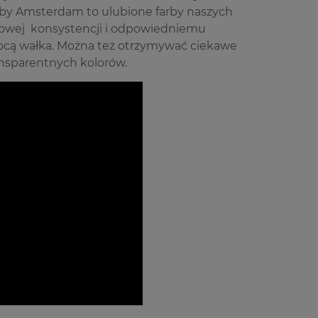
by Amsterdam to ulubione farby naszych
emowej konsystencji i odpowiedniemu
mocą wałka. Można też otrzymywać ciekawe
ansparentnych kolorów.