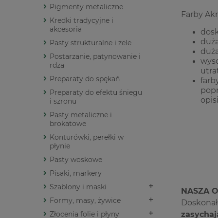
Pigmenty metaliczne
Farby Akr
Kredki tradycyjne i
akcesoria
dosk
duża
Pasty strukturalne i żele
duża
Postarzanie, patynowanie i
wyso
rdza
utra
Preparaty do spękań
far
popr
Preparaty do efektu śniegu
opis
i szronu
Pasty metaliczne i
brokatowe
Konturówki, perełki w
płynie
Pasty woskowe
Pisaki, markery
Szablony i maski
NASZA O
Formy, masy, żywice
Doskonałe
Złocenia folie i płyny
zasychaj