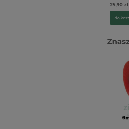
25,90 zł
do kos
Znasz