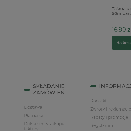
Płótno introligatorskie bawełniane
Taśma kl
samoprzylepne 30x60cm czarne
50m bar
12,90 zł
16,90 z
do koszyka
do kos
SKŁADANIE
INFORMAC
ZAMÓWIEŃ
Kontakt
Dostawa
Zwroty i reklamacje
Płatności
Rabaty i promocje
Dokumenty zakupu i
Regulamin
faktury