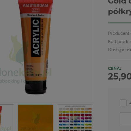
Gold 
półkr
Producent:
Kod produk
Dostępnoś
CENA:
25,90
P