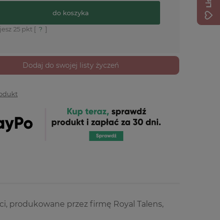
do koszyka
jesz
25
pkt [
?
]
Dodaj do swojej listy życzeń
rodukt
ci, produkowane przez firmę Royal Talens,