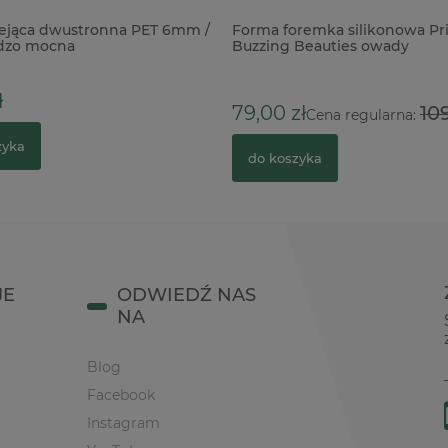
ejąca dwustronna PET 6mm /
Forma foremka silikonowa Pr
dzo mocna
Buzzing Beauties owady
ł
79,00 zł
109
Cena regularna:
zyka
do koszyka
JE
ODWIEDŹ NAS
NA
Blog
Facebook
Instagram