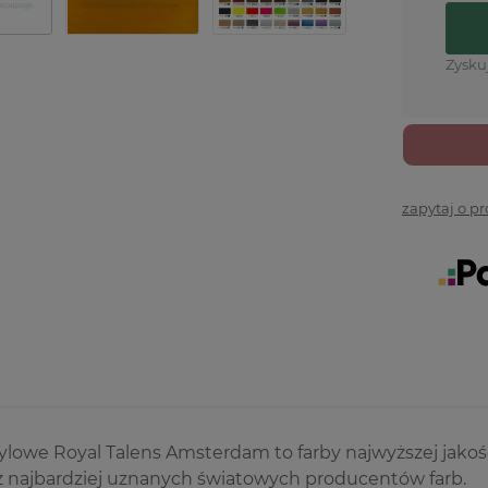
Zysku
zapytaj o p
ylowe Royal Talens Amsterdam to farby najwyższej jakoś
z najbardziej uznanych światowych producentów farb.