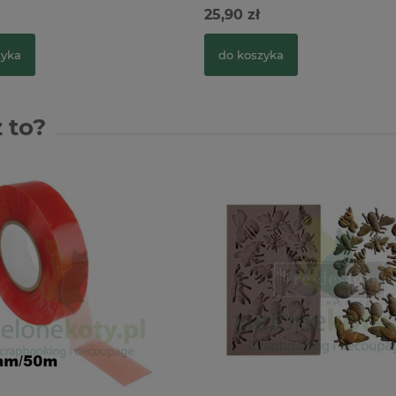
25,90 zł
zyka
do koszyka
 to?