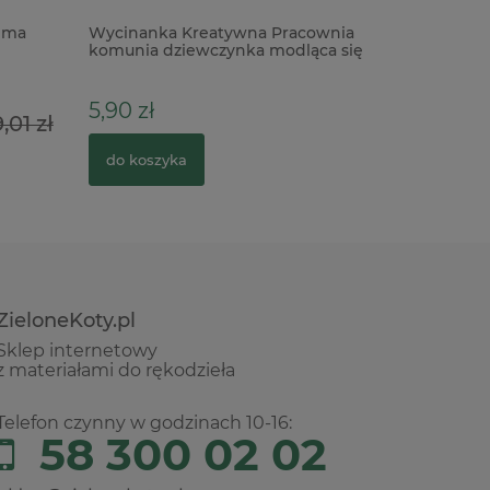
ima
Wycinanka Kreatywna Pracownia
Forma fo
komunia dziewczynka modląca się
Cheerful
warstwowa
5,90 zł
,01 zł
89,00 z
do koszyka
do kosz
ZieloneKoty.pl
Sklep internetowy
z materiałami do rękodzieła
Telefon czynny w godzinach 10-16:
58 300 02 02