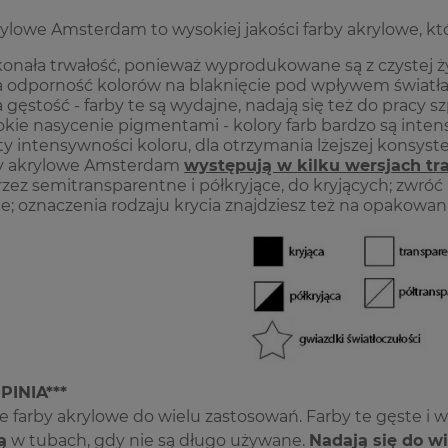
ylowe Amsterdam to wysokiej jakości farby akrylowe, kt
onała trwałość, ponieważ wyprodukowane są z czystej ży
 odporność kolorów na blaknięcie pod wpływem światła, 
 gęstość - farby te są wydajne, nadają się też do pracy s
kie nasycenie pigmentami - kolory farb bardzo są inte
ty intensywności koloru, dla otrzymania lżejszej konsyste
by akrylowe Amsterdam
występują w kilku wersjach tr
zez semitransparentne i półkryjące, do kryjących; zwróć 
ie; oznaczenia rodzaju krycia znajdziesz też na opakowan
PINIA***
 farby akrylowe do wielu zastosowań. Farby te gęste i
ą
w tubach, gdy nie są długo używane.
Nadają się do w