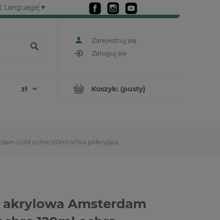
t Language
▼
Zarejestruj się
Zaloguj się
Koszyk:
(pusty)
dam Gold ochre 120ml ochra półkryjąca
 akrylowa Amsterdam