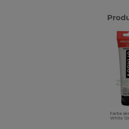
Prod
Farba ak
White 120