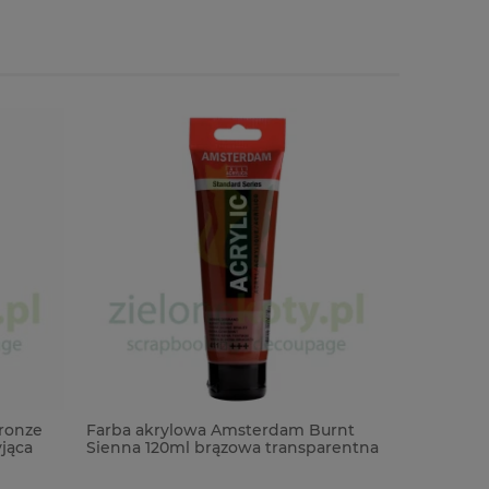
ronze
Farba akrylowa Amsterdam Burnt
Farba ak
jąca
Sienna 120ml brązowa transparentna
Sienna 12