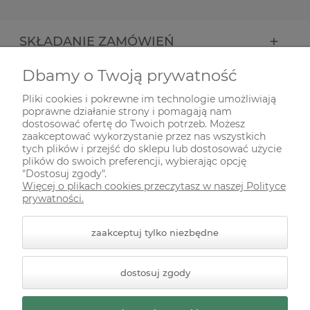
SKŁADANIE ZAMÓWIEŃ
Dbamy o Twoją prywatność
INFORMACJE
Pliki cookies i pokrewne im technologie umożliwiają
poprawne działanie strony i pomagają nam
ODWIEDŹ NAS NA
dostosować ofertę do Twoich potrzeb. Możesz
zaakceptować wykorzystanie przez nas wszystkich
tych plików i przejść do sklepu lub dostosować użycie
plików do swoich preferencji, wybierając opcję
"Dostosuj zgody".
Więcej o plikach cookies przeczytasz w naszej Polityce
prywatności.
zaakceptuj tylko niezbędne
© 2026 zielonekoty.pl. Wszelkie prawa zastrzeżone.
dostosuj zgody
Styl graficzny ShopGadget.pl
Sklep internetowy Shoper
Premium