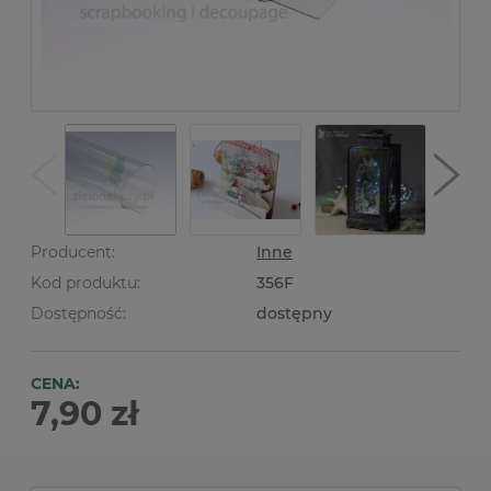
Producent:
Inne
Kod produktu:
356F
Dostępność:
dostępny
CENA:
7,90 zł