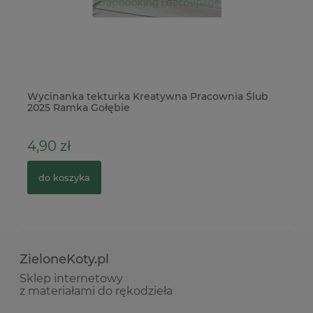
Wycinanka tekturka Kreatywna Pracownia Ślub
Wy
2025 Ramka Gołębie
4,90 zł
3
do koszyka
ZieloneKoty.pl
Sklep internetowy
z materiałami do rękodzieła