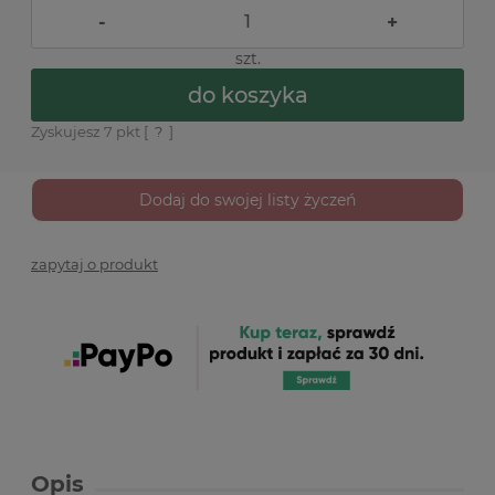
-
+
szt.
do koszyka
Zyskujesz
7
pkt [
?
]
Dodaj do swojej listy życzeń
zapytaj o produkt
Opis