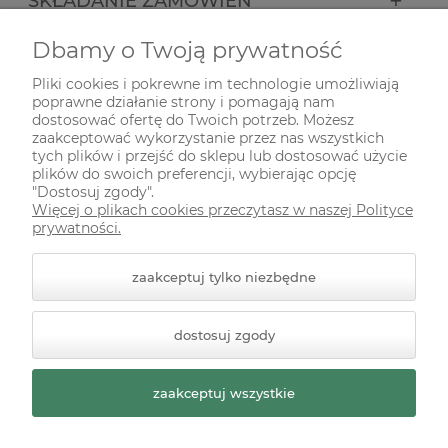
SKŁADANIE ZAMÓWIEŃ
Dbamy o Twoją prywatność
INFORMACJE
Pliki cookies i pokrewne im technologie umożliwiają
poprawne działanie strony i pomagają nam
ODWIEDŹ NAS NA
dostosować ofertę do Twoich potrzeb. Możesz
zaakceptować wykorzystanie przez nas wszystkich
tych plików i przejść do sklepu lub dostosować użycie
plików do swoich preferencji, wybierając opcję
"Dostosuj zgody".
Więcej o plikach cookies przeczytasz w naszej Polityce
prywatności.
zaakceptuj tylko niezbędne
© 2026 zielonekoty.pl. Wszelkie prawa zastrzeżone.
dostosuj zgody
Styl graficzny ShopGadget.pl
Sklep internetowy Shoper
Premium
zaakceptuj wszystkie