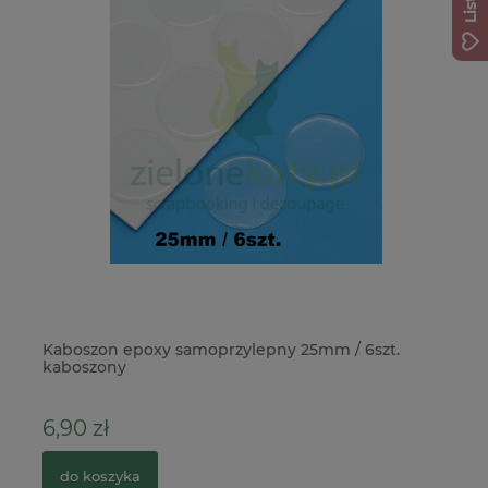
Kaboszon epoxy samoprzylepny 25mm / 6szt.
NA
kaboszony
In
6,90 zł
1
do koszyka