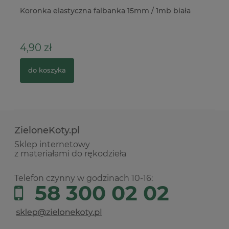
Koronka elastyczna falbanka 15mm / 1mb biała
Tr
kw
4,90 zł
12
do koszyka
ZieloneKoty.pl
Sklep internetowy
z materiałami do rękodzieła
Telefon czynny w godzinach 10-16:
58 300 02 02