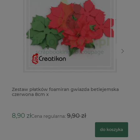
Zestaw płatków foamiran gwiazda betlejemska
Ze
czerwona 8cm x
13
8,90 zł
9,90 zł
5,
Cena regularna:
do koszyka