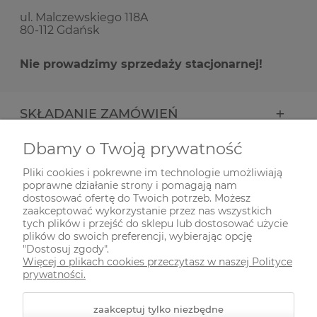
ul. Malczewskiego 118A
80-112 Gdańsk
Nie prowadzimy sprzedaży stacjonarnej!
SKŁADANIE ZAMÓWIEŃ
Dbamy o Twoją prywatność
INFORMACJE
Pliki cookies i pokrewne im technologie umożliwiają
poprawne działanie strony i pomagają nam
ODWIEDŹ NAS NA
dostosować ofertę do Twoich potrzeb. Możesz
zaakceptować wykorzystanie przez nas wszystkich
tych plików i przejść do sklepu lub dostosować użycie
plików do swoich preferencji, wybierając opcję
"Dostosuj zgody".
Więcej o plikach cookies przeczytasz w naszej Polityce
prywatności.
zaakceptuj tylko niezbędne