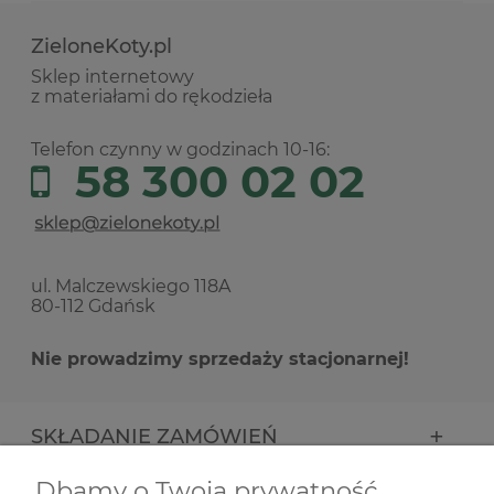
ZieloneKoty.pl
Sklep internetowy
z materiałami do rękodzieła
Telefon czynny w godzinach 10-16:
58 300 02 02
ul. Malczewskiego 118A
80-112 Gdańsk
Nie prowadzimy sprzedaży stacjonarnej!
SKŁADANIE ZAMÓWIEŃ
Dbamy o Twoją prywatność