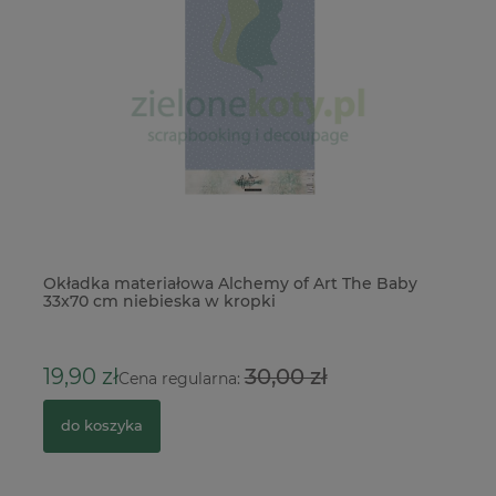
Okładka materiałowa Alchemy of Art The Baby
Ok
33x70 cm niebieska w kropki
33
19,90 zł
30,00 zł
1
Cena regularna:
do koszyka