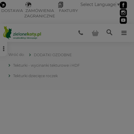
Select Language
▼
DOSTAWA
ZAMÓWIENIA
FAKTURY
ZAGRANICZNE
DODATKI OZDOBNE
Tekturki - wycinanki tekturowe i HDF
Tekturki dziecięce roczek