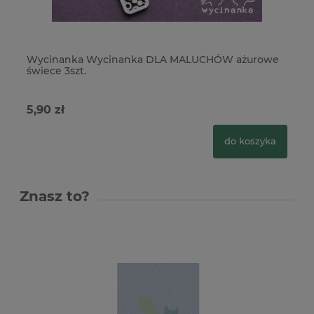
Wycinanka Wycinanka DLA MALUCHÓW ażurowe
W
świece 3szt.
3s
5,90 zł
9,
do koszyka
Znasz to?