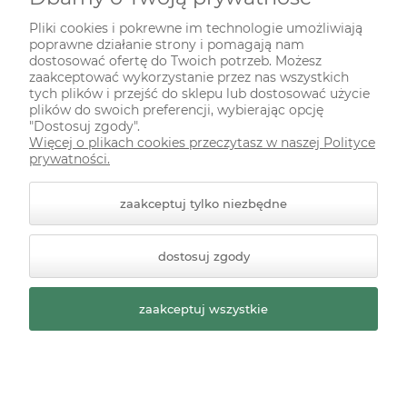
INFORMACJE
Pliki cookies i pokrewne im technologie umożliwiają
poprawne działanie strony i pomagają nam
ODWIEDŹ NAS NA
dostosować ofertę do Twoich potrzeb. Możesz
zaakceptować wykorzystanie przez nas wszystkich
tych plików i przejść do sklepu lub dostosować użycie
plików do swoich preferencji, wybierając opcję
"Dostosuj zgody".
Więcej o plikach cookies przeczytasz w naszej Polityce
prywatności.
zaakceptuj tylko niezbędne
© 2026 zielonekoty.pl. Wszelkie prawa zastrzeżone.
dostosuj zgody
Styl graficzny ShopGadget.pl
Sklep internetowy Shoper
Premium
zaakceptuj wszystkie