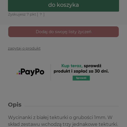
do koszyka
Zyskujesz
7
pkt [
?
]
Dodaj do swojej listy życzeń
zapytaj o produkt
Opis
Wycinanki z białej tekturki o grubości 1mm. W
skład zestawu wchodzą trzy jednakowe tekturki.