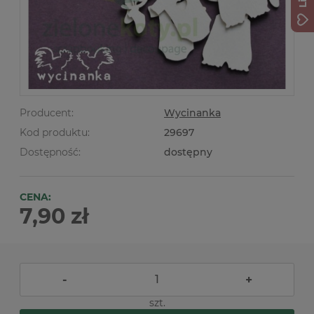
Producent:
Wycinanka
Kod produktu:
29697
Dostępność:
dostępny
CENA:
7,90 zł
-
+
szt.