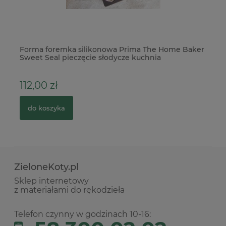
Forma foremka silikonowa Prima The Home Baker
Ka
Sweet Seal pieczęcie słodycze kuchnia
112,00 zł
3
do koszyka
ZieloneKoty.pl
Sklep internetowy
z materiałami do rękodzieła
Telefon czynny w godzinach 10-16: