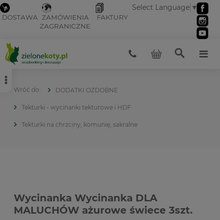
Select Language
▼
DOSTAWA
ZAMÓWIENIA
FAKTURY
ZAGRANICZNE
DODATKI OZDOBNE
Tekturki - wycinanki tekturowe i HDF
Tekturki na chrzciny, komunię, sakralne
Wycinanka Wycinanka DLA
MALUCHÓW ażurowe świece 3szt.