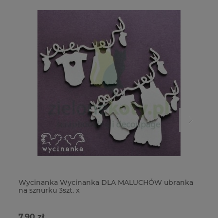
Wycinanka Wycinanka DLA MALUCHÓW ubranka
W
na sznurku 3szt. x
3s
7,90 zł
9,