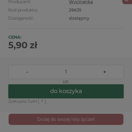
Producent:
Wycinanka
Kod produktu:
29635
Dostępność:
dostępny
CENA:
5,90 zł
-
+
szt.
do koszyka
Zyskujesz
5
pkt [
?
]
Dodaj do swojej listy życzeń