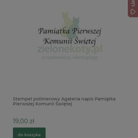
owy
Stempel polimerowy Agateria napis Pamiątka
Pł
Pierwszej Komunii Świętej
3
19,00 zł
12
do koszyka