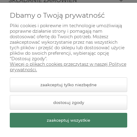
SKŁADANIE ZAMÓWIEŃ
Dbamy o Twoją prywatność
INFORMACJE
Pliki cookies i pokrewne im technologie umożliwiają
poprawne działanie strony i pomagają nam
ODWIEDŹ NAS NA
dostosować ofertę do Twoich potrzeb. Możesz
zaakceptować wykorzystanie przez nas wszystkich
tych plików i przejść do sklepu lub dostosować użycie
plików do swoich preferencji, wybierając opcję
"Dostosuj zgody".
Więcej o plikach cookies przeczytasz w naszej Polityce
prywatności.
zaakceptuj tylko niezbędne
© 2026 zielonekoty.pl. Wszelkie prawa zastrzeżone.
dostosuj zgody
Styl graficzny ShopGadget.pl
Sklep internetowy Shoper
Premium
zaakceptuj wszystkie