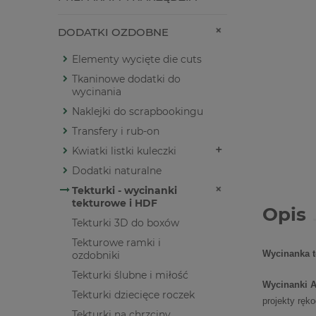
DODATKI OZDOBNE
Elementy wycięte die cuts
Tkaninowe dodatki do
wycinania
Naklejki do scrapbookingu
Transfery i rub-on
Kwiatki listki kuleczki
Dodatki naturalne
Tekturki - wycinanki
tekturowe i HDF
Opis
Tekturki 3D do boxów
Tekturowe ramki i
Wycinanka t
ozdobniki
Tekturki ślubne i miłość
Wycinanki A
Tekturki dziecięce roczek
projekty ręk
Tekturki na chrzciny,