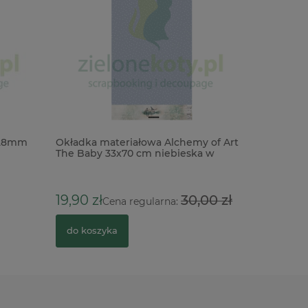
 28mm
Okładka materiałowa Alchemy of Art
Wycinank
The Baby 33x70 cm niebieska w
11cm x
kropki
10,90 zł
19,90 zł
30,00 zł
Cena regularna:
do kosz
do koszyka