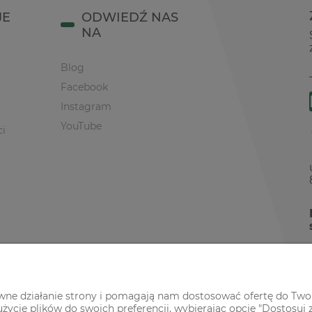
JE
ODWIEDŹ NAS
NA
Blog
Facebook
Instagram
YouTube
ci
awne działanie strony i pomagają nam dostosować ofertę do Two
życie plików do swoich preferencji, wybierając opcję "Dostosuj 