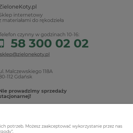
ZieloneKoty.pl
Sklep internetowy
z materiałami do rękodzieła
Telefon czynny w godzinach 10-16:
58 300 02 02
ul. Malczewskiego 118A
80-112 Gdańsk
Nie prowadzimy sprzedaży
stacjonarnej!
ich potrzeb. Możesz zaakceptować wykorzystanie przez nas
zgody".