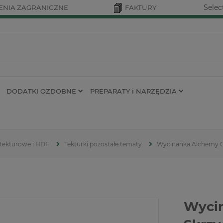
Selec
NIA ZAGRANICZNE
FAKTURY
DODATKI OZDOBNE
PREPARATY i NARZĘDZIA
 tekturowe i HDF
Tekturki pozostałe tematy
Wycinanka Alchemy Of
Wycin