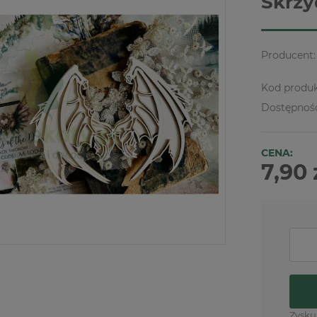
Skrzy
Producent:
Kod produk
Dostępnoś
CENA:
7,90 
Zysku