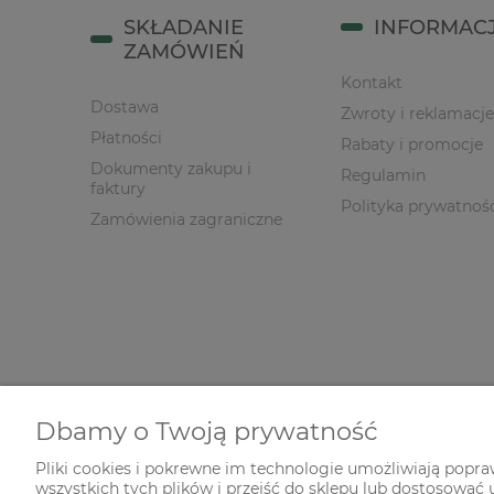
SKŁADANIE
INFORMAC
ZAMÓWIEŃ
Kontakt
Dostawa
Zwroty i reklamacje
Płatności
Rabaty i promocje
Dokumenty zakupu i
Regulamin
faktury
Polityka prywatnoś
Zamówienia zagraniczne
Dbamy o Twoją prywatność
Pliki cookies i pokrewne im technologie umożliwiają popr
wszystkich tych plików i przejść do sklepu lub dostosować u