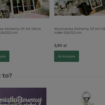
ka Alchemy Of Art Okno
Wycinanka Alchemy Of Art O
8,5x20,5 cm
małe 5,5x13,5 cm
3,90 zł
zyka
do koszyka
 to?