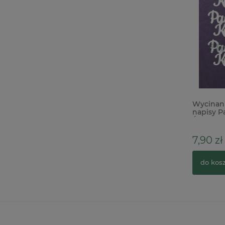
Pudełko exploding box 10cm ecru
Wycinan
napisy P
Św. x
4,90 zł
7,90 zł
do koszyka
do kos