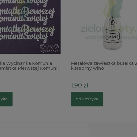
ka Wycinanka Komunia
Metalowa zawieszka butelka
amiatka Pierwszej Komunii
k.srebrny wino
1,90 zł
zyka
do koszyka