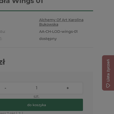
dła Wings 01
Alchemy Of Art Karolina
Bukowska
tu:
AA-CH-LOD-wings-01
ć:
dostępny
zł
Lista życzeń
-
+
szt.
do koszyka
jesz
7
pkt [
?
]