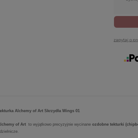
zapytaj o p
ekturka Alchemy of Art Skrzydła Wings 01
lchemy of Art
to wyjątkowo precyzyjnie wycinane
ozdobne tekturki (chipb
odzielnicze.