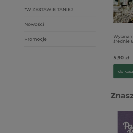
*W ZESTAWIE TANIEJ
Nowości
Wycinan
Promocje
średnie 
5,90 zł
do kos
Znasz