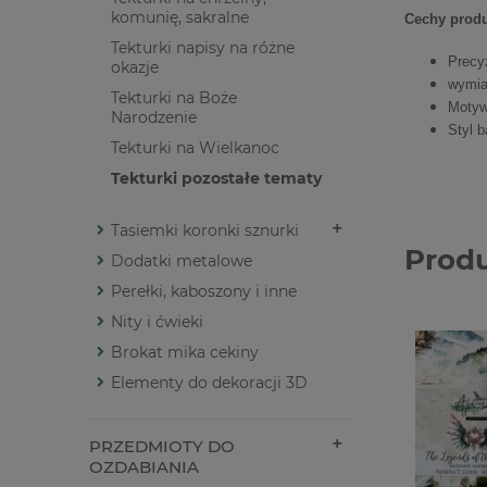
komunię, sakralne
Cechy produ
Tekturki napisy na różne
Precy
okazje
wymia
Tekturki na Boże
Motyw
Narodzenie
Styl b
Tekturki na Wielkanoc
Tekturki pozostałe tematy
Tasiemki koronki sznurki
Prod
Dodatki metalowe
Perełki, kaboszony i inne
Nity i ćwieki
Brokat mika cekiny
Elementy do dekoracji 3D
PRZEDMIOTY DO
OZDABIANIA