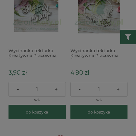
Wycinanka tekturka
Wycinanka tekturka
Kreatywna Pracownia
Kreatywna Pracownia
Ślub 2025 Miłość nigdy
Ślub 2025 Ramka Gołębie
nie ustaje
3,90 zł
4,90 zł
-
+
-
+
szt.
szt.
do koszyka
do koszyka