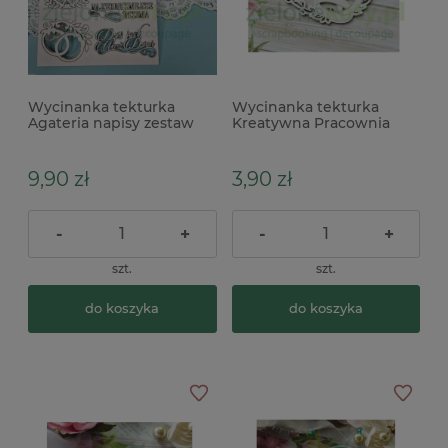
Wycinanka tekturka
Wycinanka tekturka
Agateria napisy zestaw
Kreatywna Pracownia
ślubny Młodej Parze
Ramka obrączki x
Najserdeczniejsze
Życzenia
9,90 zł
3,90 zł
-
+
-
+
szt.
szt.
do koszyka
do koszyka