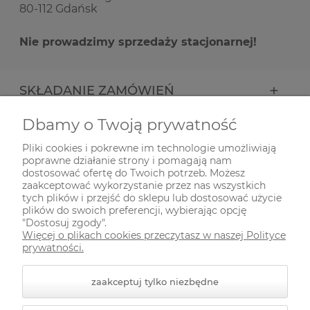
80-112 Gdańsk
Nie prowadzimy sprzedaży stacjonarnej!
SKŁADANIE ZAMÓWIEŃ
Dbamy o Twoją prywatność
INFORMACJE
Pliki cookies i pokrewne im technologie umożliwiają
poprawne działanie strony i pomagają nam
ODWIEDŹ NAS NA
dostosować ofertę do Twoich potrzeb. Możesz
zaakceptować wykorzystanie przez nas wszystkich
tych plików i przejść do sklepu lub dostosować użycie
plików do swoich preferencji, wybierając opcję
"Dostosuj zgody".
Więcej o plikach cookies przeczytasz w naszej Polityce
prywatności.
zaakceptuj tylko niezbędne