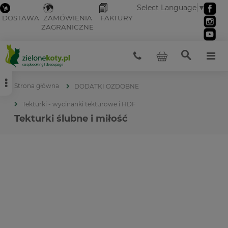
Select Language
▼
DOSTAWA
ZAMÓWIENIA
FAKTURY
ZAGRANICZNE
Strona główna
DODATKI OZDOBNE
Tekturki - wycinanki tekturowe i HDF
Tekturki ślubne i miłość