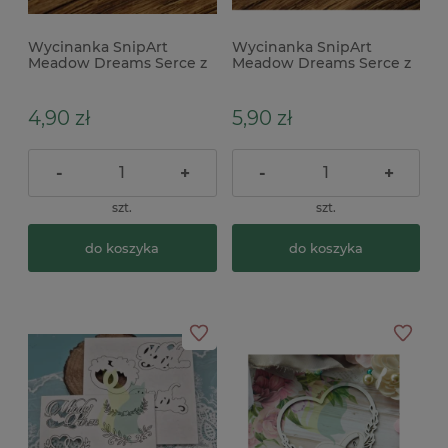
Wycinanka SnipArt
Wycinanka SnipArt
Meadow Dreams Serce z
Meadow Dreams Serce z
konwaliami
konwaliami warstwowe
4,90 zł
5,90 zł
-
+
-
+
szt.
szt.
do koszyka
do koszyka