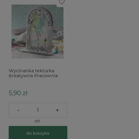
Wycinanka tekturka
Kreatywna Pracownia
Ślub Dekoracja para
młoda do exploding box
5,90 zł
-
+
szt.
do koszyka