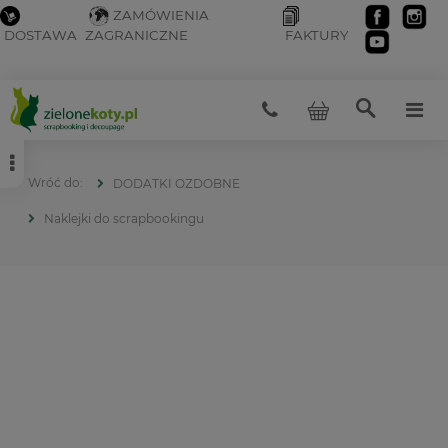
ZAMÓWIENIA
DOSTAWA
ZAGRANICZNE
FAKTURY
DODATKI OZDOBNE
Naklejki do scrapbookingu