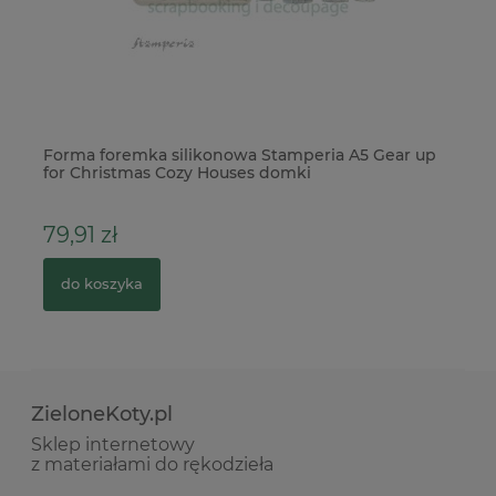
Forma foremka silikonowa Stamperia A5 Gear up
Wy
for Christmas Cozy Houses domki
kl
79,91 zł
5
do koszyka
ZieloneKoty.pl
Sklep internetowy
z materiałami do rękodzieła