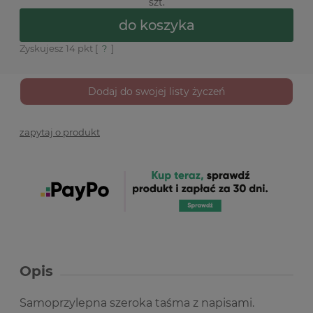
szt.
do koszyka
Zyskujesz
14
pkt [
?
]
Dodaj do swojej listy życzeń
zapytaj o produkt
Opis
Samoprzylepna szeroka taśma z napisami.