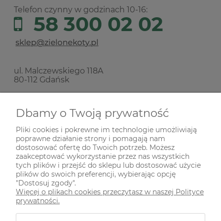
Telefon czynny w godzinach 10-16:
58 300 02 02
ul. Malczewskiego 118A
80-112 Gdańsk
Nie prowadzimy sprzedaży stacjonarnej!
Dbamy o Twoją prywatność
Pliki cookies i pokrewne im technologie umożliwiają
SKŁADANIE ZAMÓWIEŃ
poprawne działanie strony i pomagają nam
dostosować ofertę do Twoich potrzeb. Możesz
zaakceptować wykorzystanie przez nas wszystkich
INFORMACJE
tych plików i przejść do sklepu lub dostosować użycie
plików do swoich preferencji, wybierając opcję
"Dostosuj zgody".
Więcej o plikach cookies przeczytasz w naszej Polityce
ODWIEDŹ NAS NA
prywatności.